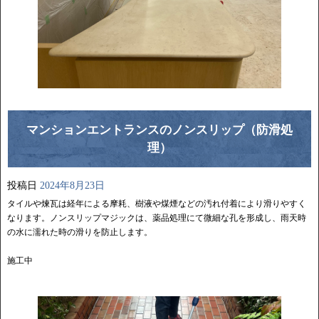
マンションエントランスのノンスリップ（防滑処
理）
投稿日
2024年8月23日
タイルや煉瓦は経年による摩耗、樹液や煤煙などの汚れ付着により滑りやすく
なります。ノンスリップマジックは、薬品処理にて微細な孔を形成し、雨天時
の水に濡れた時の滑りを防止します。
施工中