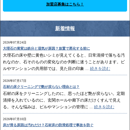
加盟店募集はこちら！
新着情報
2026年07月24日
大理石の黄変は鉄分と湿気が原因？放置で悪化する前に
大理石の床や壁に黄色いシミが見えてくると、日常清掃で落ちる汚
れなのか、石そのものの変化なのか判断に迷うことがあります。ビ
ルやマンションの共用部では、見た目の印象 ...
続きを読む
2026年07月17日
石材の床クリーニングで艶が戻らない理由とは？
石材の床をクリーニングしたのに、思ったほど艶が戻らない。定期
清掃を入れているのに、玄関ホールや廊下の床だけくすんで見え
る。そんな悩みは、ビルやマンションの管理に ...
続きを読む
2026年07月10日
床が滑る原因は汚れだけ？石材床の防滑処理で事故を防ぐ