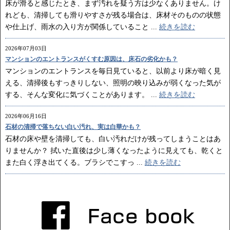
床が滑ると感じたとき、まず汚れを疑う方は少なくありません。け
れども、清掃しても滑りやすさが残る場合は、床材そのものの状態
や仕上げ、雨水の入り方が関係していること ...
続きを読む
2026年07月03日
マンションのエントランスがくすむ原因は、床石の劣化かも？
マンションのエントランスを毎日見ていると、以前より床が暗く見
える、清掃後もすっきりしない、照明の映り込みが弱くなった気が
する、そんな変化に気づくことがあります。 ...
続きを読む
2026年06月16日
石材の清掃で落ちない白い汚れ、実は白華かも？
石材の床や壁を清掃しても、白い汚れだけが残ってしまうことはあ
りませんか？ 拭いた直後は少し薄くなったように見えても、乾くと
また白く浮き出てくる。ブラシでこすっ ...
続きを読む