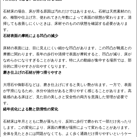
石材床の場合、床が滑る原因は汚れだけではありません。石材は天然素材のた
め、種類や仕上げ方、使われてきた年数によって表面の状態が変わります。清
掃しても改善しにくいときは、床材そのものの状態を確認する必要がありま
す。
石材表面の摩耗による凹凸の減少
床材の表面には、目に見えにくい細かな凹凸があります。この凹凸が靴底との
摩擦に関わります。長年の歩行や清掃で表面が摩耗すると、凹凸が減り、床が
なめらかになりすぎることがあります。特に人の動線が集中する場所では、部
分的に滑りやすさが出やすくなります。
磨き仕上げの石材が持つ滑りやすさ
大理石や御影石などは、磨き仕上げにすると美しい艶が出ます。一方で、表面
が平滑になるため、水分や油分があると滑りやすく感じることがあります。高
級感のある床ほど、見た目の美しさと安全性の両方を意識した管理が必要で
す。
経年劣化による艶と防滑性の変化
石材床は年月とともに艶が落ちたり、反対に歩行で磨かれて一部だけ光ったり
します。この変化により、床面の摩擦が場所によって変わることがあります。
全体を見たときには問題がなくても、よく歩く通路だけ滑りやすいというケー