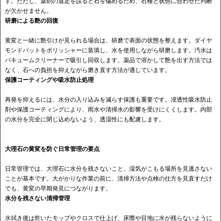
す。ただし、薬剤の選定を誤ると石を傷めるため、石種と状態に合わせた判断
が欠かせません。
研磨による艶の回復
黄変と一緒に艶引けが見られる場合は、研磨で表面の状態を整えます。ダイヤ
モンドパットをポリッシャーに装填し、水を使用しながら研磨します。汚水は
バキュームクリーナーで吸引し回収します。薬品で溶かして艶を出す方法では
なく、石への負担を抑えながら磨き直す方法が適しています。
保護コーティングや吸水防止処理
再発を抑えるには、水分の入り込みを減らす保護も重要です。浸透性吸水防止
剤や保護コーティングにより、雨水や清掃水の影響を受けにくくします。内部
の水分を完全に閉じ込めないよう、透湿性にも配慮します。
大理石の黄変を防ぐ日常管理の要点
日常管理では、大理石に水分を残さないこと、湿気がこもる場所を見逃さない
ことが基本です。大がかりな作業の前に、清掃方法や点検の仕方を見直すだけ
でも、黄変の早期発見につながります。
水分を残さない清掃管理
水拭き後は乾いたモップやクロスで仕上げ、床際や目地に水が残らないように