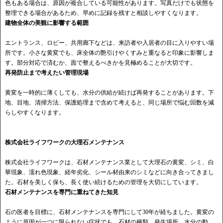
色もある場合は、原因が複合している可能性があります。写真だけでも状態を
整理できる場合があるため、早めに記録を残すと相談しやすくなります。
建物全体の美観に影響する範囲
エントランス、ロビー、共用廊下などは、来訪者や入居者の目に入りやすい場
所です。小さな黄変でも、床全体の艶引けやくすみと重なると印象に影響しま
す。部分対応で済むか、面で整えるべきかを見極めることが大切です。
再発防止まで考えたい管理現場
黄変を一時的に薄くしても、水分の供給が続けば再発することがあります。下
地、目地、清掃方法、保護処理まで含めて考えると、同じ場所で悩む回数を減
らしやすくなります。
株式会社ライフワークの大理石メンテナンス
株式会社ライフワークは、石材メンテナンス業として大理石の黄変、シミ、白
華現象、濡れ色現象、経年劣化、シール材由来のシミなどに向き合ってきまし
た。石材を美しく保ち、長く使い続けるための管理を大切にしています。
石材メンテナンスを専門に重ねてきた知見
石の医者を目標に、石材メンテナンスを専門にして30年が経ちました。黄変の
ように原因が一つに限られない症状でも、石材の種類、発生場所、水分の動