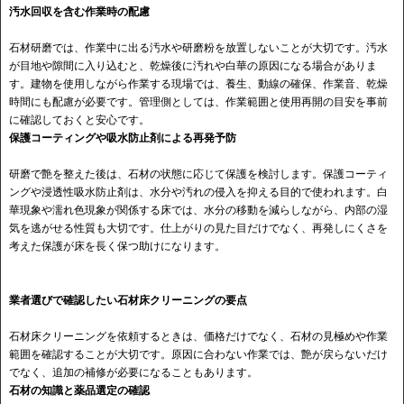
汚水回収を含む作業時の配慮
石材研磨では、作業中に出る汚水や研磨粉を放置しないことが大切です。汚水
が目地や隙間に入り込むと、乾燥後に汚れや白華の原因になる場合がありま
す。建物を使用しながら作業する現場では、養生、動線の確保、作業音、乾燥
時間にも配慮が必要です。管理側としては、作業範囲と使用再開の目安を事前
に確認しておくと安心です。
保護コーティングや吸水防止剤による再発予防
研磨で艶を整えた後は、石材の状態に応じて保護を検討します。保護コーティ
ングや浸透性吸水防止剤は、水分や汚れの侵入を抑える目的で使われます。白
華現象や濡れ色現象が関係する床では、水分の移動を減らしながら、内部の湿
気を逃がせる性質も大切です。仕上がりの見た目だけでなく、再発しにくさを
考えた保護が床を長く保つ助けになります。
業者選びで確認したい石材床クリーニングの要点
石材床クリーニングを依頼するときは、価格だけでなく、石材の見極めや作業
範囲を確認することが大切です。原因に合わない作業では、艶が戻らないだけ
でなく、追加の補修が必要になることもあります。
石材の知識と薬品選定の確認