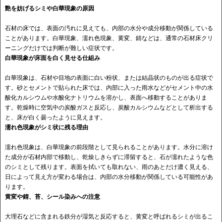
艶を妨げるシミや白華現象の原因
石材の床では、表面の汚れに見えても、内部の水分や成分移動が関係している
ことがあります。白華現象、濡れ色現象、黄変、錆などは、通常の石材床クリ
ーニングだけでは判断が難しい症状です。
白華現象が床面を白く見せる仕組み
白華現象は、石材や目地の表面に白い粉状、または結晶状のものが出る症状で
す。砂とセメントで貼られた床では、内部に入った雨水などがセメント中の水
酸化カルシウムや水酸化ナトリウムを溶かし、表面へ移動することがありま
す。乾燥時に空気中の炭酸ガスと反応し、炭酸カルシウムなどとして析出する
と、床が白く曇ったように見えます。
濡れ色現象がシミ状に残る理由
濡れ色現象は、白華現象の前段階として見られることがあります。水分に溶け
た成分が石材内部で移動し、乾燥しきらずに滞留すると、石が濡れたような色
のシミとして残ります。表面を拭いても取れない、雨のあとだけ濃く見える、
日によって見え方が変わる場合は、内部の水分移動が関係している可能性があ
ります。
黄変や錆、苔、シール染みへの注意
大理石などに含まれる鉄分が湿気と反応すると、黄変と呼ばれるシミが出るこ