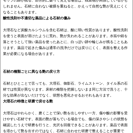
モップの跡が残る、部分的に曇って見える場合は、残留物が関係しているかも
しれません。石材に合わない被膜を重ねると、かえって自然な艶が見えにくく
なることもあります。
酸性洗剤や不適切な薬品による石材の傷み
大理石など炭酸カルシウムを含む石材は、酸に弱い性質があります。酸性洗剤
を使うと表面が溶けたように荒れ、艶が失われることがあります。水垢や錆を
落とそうとして強い薬品を使ったあとに、白っぽい跡や輪じみが残ることもあ
ります。薬品で起きた傷みは通常の洗浄だけでは戻りにくく、表面を整える作
業が必要になる場合があります。
石材の種類ごとに異なる艶の戻り方
石材とひとことで言っても、大理石、御影石、ライムストーン、タイル系の石
材では性質が異なります。床材の種類を把握しないまま同じ方法で洗うと、十
分な効果が出ないだけでなく、状態を悪化させるおそれもあります。
大理石の特徴と研磨で戻せる艶
大理石はやわらかく、磨くことで深い艶を出しやすい一方、傷や酸の影響を受
けやすい石材です。表面の艶が落ちている場合でも、傷の深さやシミの状態を
確認したうえで研磨を行うと、光沢を回復できることがあります。薬品で表面
を溶かして艶を出すのではなく、石材に合わせた研磨で整えることが重要で