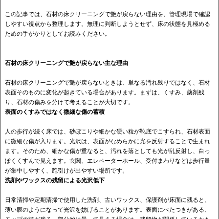
この記事では、石材の床クリーニングで艶が戻らない理由を、管理現場で確認
しやすい視点から整理します。無理に判断しようとせず、床の状態を見極める
ための手がかりとしてお読みください。
石材の床クリーニングで艶が戻らない主な理由
石材の床クリーニングで艶が戻らないときは、単なる汚れ残りではなく、石材
表面そのものに変化が起きている場合があります。まずは、くすみ、薬剤残
り、石材の傷みを分けて考えることが大切です。
表面のくすみではなく微細な傷の蓄積
人の歩行が続く床では、砂ぼこりや細かな硬い粒が靴底でこすられ、石材表面
に微細な傷が入ります。光沢は、表面がなめらかに光を反射することで生まれ
ます。そのため、細かな傷が重なると、汚れを落としても光が乱反射し、白っ
ぽくくすんで見えます。玄関、エレベーターホール、受付まわりなどは歩行量
が集中しやすく、艶引けが出やすい場所です。
洗剤やワックスの残留による光沢低下
日常清掃や定期清掃で使用した洗剤、古いワックス、保護剤が床面に残ると、
薄い膜のようになって光沢を妨げることがあります。表面にべたつきがある、