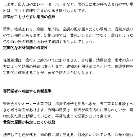
します。出入口やエレベーターホールなど、雨の日に水が持ち込まれやすい場
所は、マット管理やこまめな拭き取りも大切です。
湿気がこもりやすい場所の点検
壁際、植栽まわり、窓際、地下階、空調の風が届きにくい場所は、湿気が残り
やすい傾向があります。定期点検では、黄色いシミだけでなく、濡れたような
色や白い粉の有無もあわせて確認するとよいでしょう。
定期的な石材保護の必要性
保護処理は一度行えば終わりではありません。歩行量、清掃頻度、雨水の入り
方によって効果の持続は変わります。建物の利用状況に合わせて、保護状態を
定期的に確認することが、黄変予防の土台になります。
専門業者へ相談する判断基準
管理会社やオーナー企業では、清掃で様子を見るべきか、専門業者に相談すべ
きか迷う場面があります。判断の目安は、原因が表面汚れに限られないか、建
物の見た目に影響しているか、再発防止まで必要かという点です。
黄変の原因が特定しにくい状態
洗浄しても色が残る、雨の後に濃く見える、目地沿いに出ている、白華や濡れ