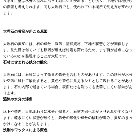
ります。壁は水分の流れに沿って縦にシミが出ることがあり、下地や目地から
の影響も考えられます。同じ大理石でも、使われている場所で見え方が変わり
ます。
大理石の黄変が起こる原因
大理石の黄変には、石の成分、湿気、清掃資材、下地の状態などが関係しま
す。見た目は似ていても原因が違えば対処も変わるため、まず何が起点になっ
ているのかを整理することが大切です。
石材に含まれる鉄分の酸化
大理石には、石種によって微量の鉄分を含むものがあります。この鉄分が水分
や空気に触れて酸化すると、黄色や茶色に見えるシミとして現れることがあり
ます。石の内部で起きている場合、表面だけを洗っても改善しにくい傾向があ
ります。
湿気や水分の滞留
床下や壁内、目地まわりに水分が残ると、石材内部へ水が入り込みやすくなり
ます。乾きにくい状態が続くと、鉄分の酸化や成分の移動が進み、黄変のきっ
かけになることがあります。
洗剤やワックスによる変色