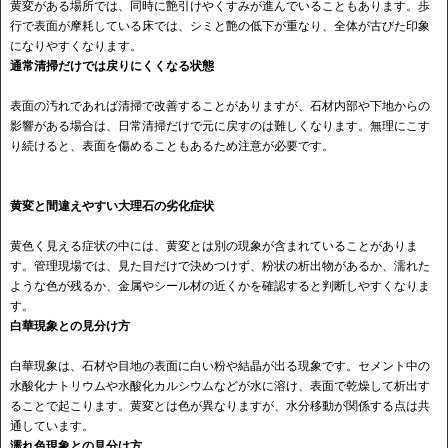
黄変がある場所では、同時に艶引けやくすみが進んでいることもあります。歩
行で表面が摩耗している床では、シミと艶の低下が重なり、全体が古びた印象
になりやすくなります。
通常清掃だけでは戻りにくくなる状態
表面の汚れであれば清掃で改善することがありますが、石材内部や下地からの
影響がある場合は、日常清掃だけで元に戻すのは難しくなります。無理にこす
り続けると、表面を傷めることもあるため注意が必要です。
黄変と間違えやすい大理石の劣化症状
黄色く見える症状の中には、黄変とは別の現象が含まれていることがありま
す。管理現場では、見た目だけで決めつけず、粉状の析出物があるか、濡れた
ような色が残るか、金属やシール材の近くかを確認すると判断しやすくなりま
す。
白華現象との見分け方
白華現象は、石材や目地の表面に白い粉や結晶が出る現象です。セメント中の
水酸化ナトリウムや水酸化カルシウムなどが水に溶け、表面で乾燥して析出す
ることで起こります。黄変とは色が異なりますが、水分移動が関係する点は共
通しています。
濡れ色現象との見分け方