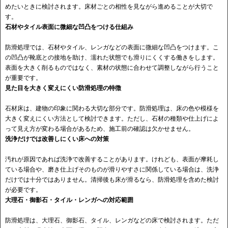
めたいときに検討されます。床材ごとの相性を見ながら進めることが大切で
す。
石材やタイル表面に微細な凹凸をつける仕組み
防滑処理では、石材やタイル、レンガなどの表面に微細な凹凸をつけます。こ
の凹凸が靴底との接地を助け、濡れた状態でも滑りにくくする働きをします。
表面を大きく削るものではなく、素材の状態に合わせて調整しながら行うこと
が重要です。
見た目を大きく変えにくい防滑処理の特徴
石材床は、建物の印象に関わる大切な部分です。防滑処理は、床の色や模様を
大きく変えにくい方法として検討できます。ただし、石材の種類や仕上げによ
って見え方が変わる場合があるため、施工前の確認は欠かせません。
洗浄だけでは改善しにくい床への対策
汚れが原因であれば洗浄で改善することがあります。けれども、表面が摩耗し
ている場合や、磨き仕上げそのものが滑りやすさに関係している場合は、洗浄
だけでは十分ではありません。清掃後も床が滑るなら、防滑処理を含めた検討
が必要です。
大理石・御影石・タイル・レンガへの対応範囲
防滑処理は、大理石、御影石、タイル、レンガなどの床で検討されます。ただ