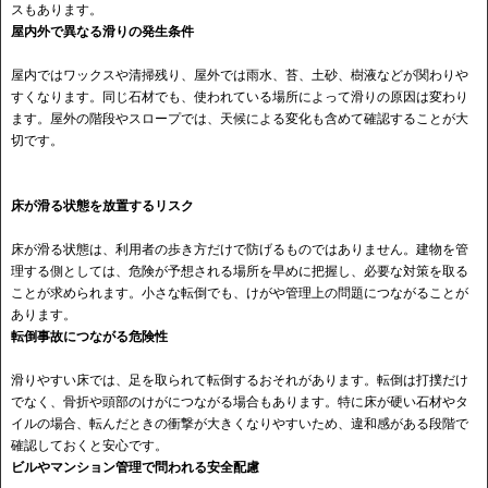
スもあります。
屋内外で異なる滑りの発生条件
屋内ではワックスや清掃残り、屋外では雨水、苔、土砂、樹液などが関わりや
すくなります。同じ石材でも、使われている場所によって滑りの原因は変わり
ます。屋外の階段やスロープでは、天候による変化も含めて確認することが大
切です。
床が滑る状態を放置するリスク
床が滑る状態は、利用者の歩き方だけで防げるものではありません。建物を管
理する側としては、危険が予想される場所を早めに把握し、必要な対策を取る
ことが求められます。小さな転倒でも、けがや管理上の問題につながることが
あります。
転倒事故につながる危険性
滑りやすい床では、足を取られて転倒するおそれがあります。転倒は打撲だけ
でなく、骨折や頭部のけがにつながる場合もあります。特に床が硬い石材やタ
イルの場合、転んだときの衝撃が大きくなりやすいため、違和感がある段階で
確認しておくと安心です。
ビルやマンション管理で問われる安全配慮