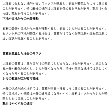
大理石に合わない洗剤や古いワックスが残ると、表面が変色したように見える
ことがあります。特に酸性の洗剤は大理石を傷めるおそれがあり、艶引けや白
っぽい荒れを伴うことがあります。
下地や目地からの水分移動
石材の裏側や目地から水分が移動すると、表面にシミが出ることがあります。
セメント系の下地が関係する場合は、黄変だけでなく白華現象や濡れ色現象に
近い症状が混在することもあります。
黄変を放置した場合のリスク
大理石の黄変は、見た目だけの問題にとどまらない場合があります。原因とな
る水分や酸化が続くと、シミが深くなったり、清掃や簡単な洗浄では戻しにく
くなったりすることがあります。
シミの範囲が広がる可能性
水分の供給が続く場所では、黄変が周囲へ移るように見えることがあります。
特に目地沿いや壁際は水分の通り道になりやすく、最初は小さかったシミが時
間とともに目立つことがあります。
艶引けやくすみの進行