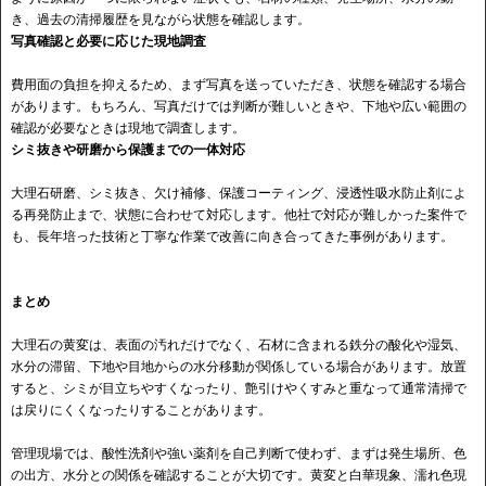
き、過去の清掃履歴を見ながら状態を確認します。
写真確認と必要に応じた現地調査
費用面の負担を抑えるため、まず写真を送っていただき、状態を確認する場合
があります。もちろん、写真だけでは判断が難しいときや、下地や広い範囲の
確認が必要なときは現地で調査します。
シミ抜きや研磨から保護までの一体対応
大理石研磨、シミ抜き、欠け補修、保護コーティング、浸透性吸水防止剤によ
る再発防止まで、状態に合わせて対応します。他社で対応が難しかった案件で
も、長年培った技術と丁寧な作業で改善に向き合ってきた事例があります。
まとめ
大理石の黄変は、表面の汚れだけでなく、石材に含まれる鉄分の酸化や湿気、
水分の滞留、下地や目地からの水分移動が関係している場合があります。放置
すると、シミが目立ちやすくなったり、艶引けやくすみと重なって通常清掃で
は戻りにくくなったりすることがあります。
管理現場では、酸性洗剤や強い薬剤を自己判断で使わず、まずは発生場所、色
の出方、水分との関係を確認することが大切です。黄変と白華現象、濡れ色現