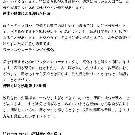
滑りやすくなります。特に飲食店が入る建物や、道路に面した出入口では、油
分や砂ぼこりが床面に残りやすい傾向があります。
雨水や結露による濡れた床面
雨の日の出入口や、空調の影響で結露しやすい場所では、床に水分が残りま
す。水の膜ができると靴底が床をつかみにくくなり、普段は問題がない床でも
滑ることがあります。石材やタイルのように硬く平滑な床では、水分の影響が
出やすいため注意が必要です。
ワックスやコーティングの劣化
床を保護するためのワックスやコーティングも、劣化すると滑りの原因になり
ます。表面が部分的にはがれたり、古い膜が重なったりすると、歩行感にむら
が出ます。艶があるから安全とは限らず、見た目と滑りにくさは分けて確認す
ることが大切です。
清掃方法と洗剤残りの影響
洗剤を使った清掃後に十分なすすぎができていないと、床面に成分が残ること
があります。これが水分と混ざると、ぬめりのような感触になる場合がありま
す。清掃しているのに床が滑ると感じるときは、洗剤の種類や希釈、拭き取り
方法も見直したいポイントです。
汚れだけではない石材床が滑る理由