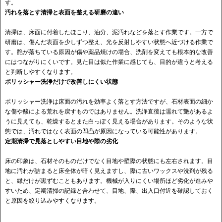
す。
汚れを落とす清掃と表面を整える研磨の違い
清掃は、床面に付着したほこり、油分、泥汚れなどを落とす作業です。一方で
研磨は、傷んだ表面を少しずつ整え、光を反射しやすい状態へ近づける作業で
す。艶が落ちている原因が傷や薬品焼けの場合、洗剤を変えても根本的な改善
にはつながりにくいです。見た目は似た作業に感じても、目的が違うと考える
と判断しやすくなります。
ポリッシャー洗浄だけで改善しにくい状態
ポリッシャー洗浄は床面の汚れを効率よく落とす方法ですが、石材表面の細か
な傷や酸による荒れを戻すものではありません。洗浄直後は濡れて艶があるよ
うに見えても、乾燥するとまた白っぽく見える場合があります。そのような状
態では、汚れではなく表面の凹凸が原因になっている可能性があります。
定期清掃で見落としやすい目地や際の劣化
床の印象は、石材そのものだけでなく目地や壁際の状態にも左右されます。目
地に汚れが詰まると床全体が暗く見えますし、際に古いワックスや洗剤が残る
と、縁だけが黒ずむこともあります。機械が入りにくい場所ほど劣化が進みや
すいため、定期清掃の記録と合わせて、目地、際、出入口付近を確認しておく
と原因を絞り込みやすくなります。