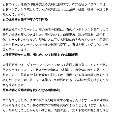
石材の床は、建物の印象を支える大切な素材です。株式会社ライフワークは、
石材メンテナンス業として、石の状態に合わせた清掃、研磨、補修、保護に取
り組んでいます。
石の医者を目指す30年の専門対応
株式会社ライフワークは、石の医者を目標に、石のメンテナンスを専門にして
30年の経験を積んできました。石材のシミ、白華現象、濡れ色現象、経年劣
化、シール材のシミなど、現場ごとに異なる問題に向き合っています。新築時
点から将来のメンテナンスを考えた対策も提案し、石材を美しく保つための作
業を行っています。
大理石研磨から白華、濡れ色、シミ対策までの対応範囲
大理石研磨では、ダイヤモンドパットを使って表面を磨き直し、くすんだ艶の
回復を目指します。シミ抜きや欠け補修にも対応し、床全体の状態を見ながら
整えます。白華現象や濡れ色現象に対しては、原因となる水分移動を考えた保
護も行います。錆、苔、シール染み、各種汚れにも、石材の性質を踏まえた作
業を検討します。
写真確認と現地確認を使い分ける相談体制
費用を抑えるため、まず写真で状態を確認する場合があります。床全体や症状
の近景を送ることで、ある程度の方向性を判断できることがあります。もちろ
ん、写真だけでは分からない水分量、表面の荒れ、施工下地の影響が疑われる