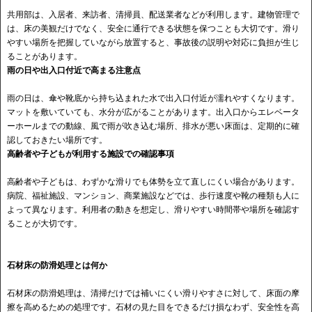
共用部は、入居者、来訪者、清掃員、配送業者などが利用します。建物管理で
は、床の美観だけでなく、安全に通行できる状態を保つことも大切です。滑り
やすい場所を把握していながら放置すると、事故後の説明や対応に負担が生じ
ることがあります。
雨の日や出入口付近で高まる注意点
雨の日は、傘や靴底から持ち込まれた水で出入口付近が濡れやすくなります。
マットを敷いていても、水分が広がることがあります。出入口からエレベータ
ーホールまでの動線、風で雨が吹き込む場所、排水が悪い床面は、定期的に確
認しておきたい場所です。
高齢者や子どもが利用する施設での確認事項
高齢者や子どもは、わずかな滑りでも体勢を立て直しにくい場合があります。
病院、福祉施設、マンション、商業施設などでは、歩行速度や靴の種類も人に
よって異なります。利用者の動きを想定し、滑りやすい時間帯や場所を確認す
ることが大切です。
石材床の防滑処理とは何か
石材床の防滑処理は、清掃だけでは補いにくい滑りやすさに対して、床面の摩
擦を高めるための処理です。石材の見た目をできるだけ損なわず、安全性を高