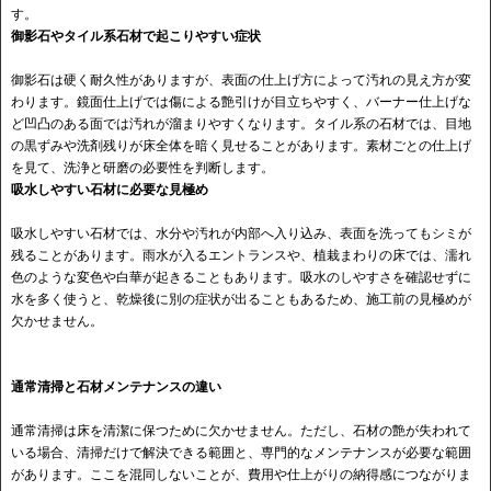
す。
御影石やタイル系石材で起こりやすい症状
御影石は硬く耐久性がありますが、表面の仕上げ方によって汚れの見え方が変
わります。鏡面仕上げでは傷による艶引けが目立ちやすく、バーナー仕上げな
ど凹凸のある面では汚れが溜まりやすくなります。タイル系の石材では、目地
の黒ずみや洗剤残りが床全体を暗く見せることがあります。素材ごとの仕上げ
を見て、洗浄と研磨の必要性を判断します。
吸水しやすい石材に必要な見極め
吸水しやすい石材では、水分や汚れが内部へ入り込み、表面を洗ってもシミが
残ることがあります。雨水が入るエントランスや、植栽まわりの床では、濡れ
色のような変色や白華が起きることもあります。吸水のしやすさを確認せずに
水を多く使うと、乾燥後に別の症状が出ることもあるため、施工前の見極めが
欠かせません。
通常清掃と石材メンテナンスの違い
通常清掃は床を清潔に保つために欠かせません。ただし、石材の艶が失われて
いる場合、清掃だけで解決できる範囲と、専門的なメンテナンスが必要な範囲
があります。ここを混同しないことが、費用や仕上がりの納得感につながりま