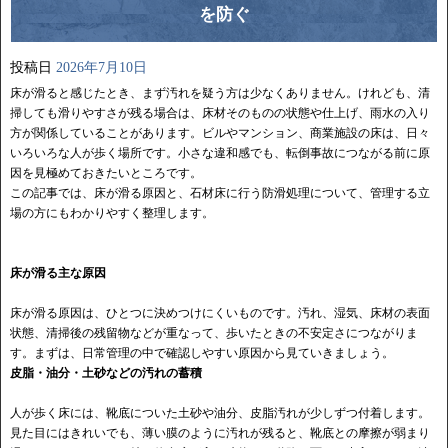
を防ぐ
投稿日
2026年7月10日
床が滑ると感じたとき、まず汚れを疑う方は少なくありません。けれども、清
掃しても滑りやすさが残る場合は、床材そのものの状態や仕上げ、雨水の入り
方が関係していることがあります。ビルやマンション、商業施設の床は、日々
いろいろな人が歩く場所です。小さな違和感でも、転倒事故につながる前に原
因を見極めておきたいところです。
この記事では、床が滑る原因と、石材床に行う防滑処理について、管理する立
場の方にもわかりやすく整理します。
床が滑る主な原因
床が滑る原因は、ひとつに決めつけにくいものです。汚れ、湿気、床材の表面
状態、清掃後の残留物などが重なって、歩いたときの不安定さにつながりま
す。まずは、日常管理の中で確認しやすい原因から見ていきましょう。
皮脂・油分・土砂などの汚れの蓄積
人が歩く床には、靴底についた土砂や油分、皮脂汚れが少しずつ付着します。
見た目にはきれいでも、薄い膜のように汚れが残ると、靴底との摩擦が弱まり