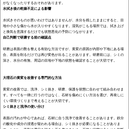
がなくなったりするおそれがあります。
水拭き後の乾燥不足による影響
水拭きそのものが悪いわけではありませんが、水分を残したままにすると、目
地や小さな傷から水が入りやすくなります。湿気がこもる場所では、拭き上げ
と換気を意識するだけでも状態悪化の予防につながります。
自己判断で研磨する前の確認点
研磨は表面の艶を整える有効な方法ですが、黄変の原因が内部や下地にある場
合、表面を削るだけでは再び変色が出ることがあります。研磨前には、シミの
深さ、水分の有無、周辺の目地や下地の状態を確認することが大切です。
大理石の黄変を改善する専門的な方法
黄変の改善では、洗浄、シミ抜き、研磨、保護を状態に合わせて組み合わせま
す。すべてを一律に行うのではなく、石材を傷めにくい方法を選び、再発しに
くい環境づくりまで考えることが大切です。
シミ抜きと洗浄の使い分け
表面の汚れが中心であれば、石材に合う洗浄で改善することがあります。鉄分
の酸化や成分の浸透が疑われる場合は、シミ抜きが必要になることがありま