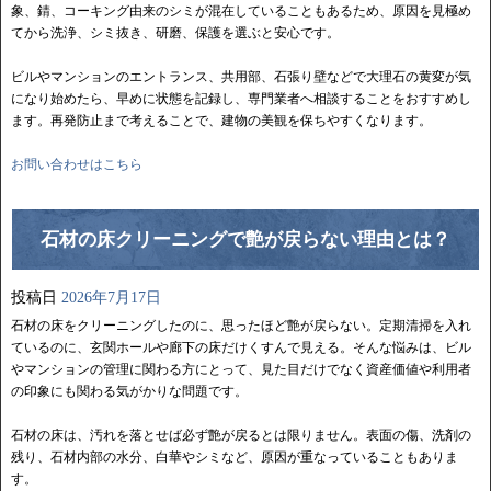
象、錆、コーキング由来のシミが混在していることもあるため、原因を見極め
てから洗浄、シミ抜き、研磨、保護を選ぶと安心です。
ビルやマンションのエントランス、共用部、石張り壁などで大理石の黄変が気
になり始めたら、早めに状態を記録し、専門業者へ相談することをおすすめし
ます。再発防止まで考えることで、建物の美観を保ちやすくなります。
お問い合わせはこちら
石材の床クリーニングで艶が戻らない理由とは？
投稿日
2026年7月17日
石材の床をクリーニングしたのに、思ったほど艶が戻らない。定期清掃を入れ
ているのに、玄関ホールや廊下の床だけくすんで見える。そんな悩みは、ビル
やマンションの管理に関わる方にとって、見た目だけでなく資産価値や利用者
の印象にも関わる気がかりな問題です。
石材の床は、汚れを落とせば必ず艶が戻るとは限りません。表面の傷、洗剤の
残り、石材内部の水分、白華やシミなど、原因が重なっていることもありま
す。