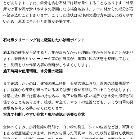
とがあります。また、鉄分を含む石材では錆が発生することもあります。外部
床では苔や藻が滑りやすさの原因になる場合もあり、シール材からの成分が石
へ染み込むこともあります。こうした症状は洗浄剤の選び方を誤ると残りやす
いため、原因に合わせた処置が必要です。
石材床クリーニング前に確認したい診断ポイント
施工前の確認が不足すると、艶が戻らなかった理由が後から分かることがあり
ます。管理会社やオーナー企業の担当者が、事前に床の状態を整理しておく
と、見積もりや作業内容の判断がしやすくなります。
施工時期や使用環境、水分量の確認
まず確認したいのは、建物の竣工時期、石材の施工時期、過去の清掃履歴で
す。新築から年数が経っている床では歩行傷が蓄積していることがあります。
外部に近い床では雨水の持ち込み、地下や湿気の多い場所では水分の滞留が関
係することもあります。植栽、傘立て、マットの位置なども、シミや白華の発
生場所を考える手がかりになります。
写真で判断しやすい症状と現地確認が必要な症状
全体のくすみ、歩行動線の艶引け、白い粉の発生、シミの位置などは、写真で
もある程度確認できます。斜めから撮った写真や、乾いた状態と濡れた状態の