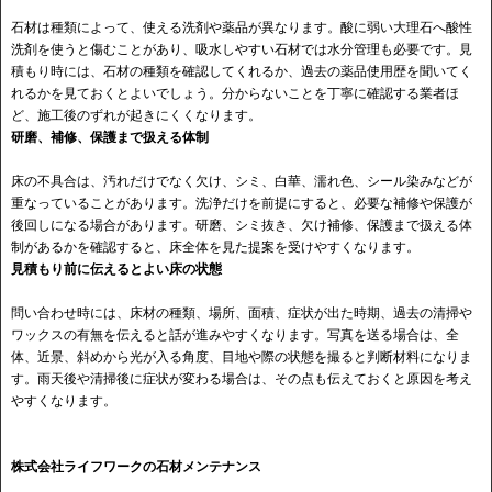
石材は種類によって、使える洗剤や薬品が異なります。酸に弱い大理石へ酸性
洗剤を使うと傷むことがあり、吸水しやすい石材では水分管理も必要です。見
積もり時には、石材の種類を確認してくれるか、過去の薬品使用歴を聞いてく
れるかを見ておくとよいでしょう。分からないことを丁寧に確認する業者ほ
ど、施工後のずれが起きにくくなります。
研磨、補修、保護まで扱える体制
床の不具合は、汚れだけでなく欠け、シミ、白華、濡れ色、シール染みなどが
重なっていることがあります。洗浄だけを前提にすると、必要な補修や保護が
後回しになる場合があります。研磨、シミ抜き、欠け補修、保護まで扱える体
制があるかを確認すると、床全体を見た提案を受けやすくなります。
見積もり前に伝えるとよい床の状態
問い合わせ時には、床材の種類、場所、面積、症状が出た時期、過去の清掃や
ワックスの有無を伝えると話が進みやすくなります。写真を送る場合は、全
体、近景、斜めから光が入る角度、目地や際の状態を撮ると判断材料になりま
す。雨天後や清掃後に症状が変わる場合は、その点も伝えておくと原因を考え
やすくなります。
株式会社ライフワークの石材メンテナンス