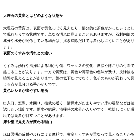
大理石の黄変とはどのような状態か
大理石の黄変は、表面が黄色っぽく見えたり、部分的に茶色がかったシミとし
て現れたりする状態です。単なる汚れに見えることもありますが、石材内部の
成分や水分が関係している場合は、拭き掃除だけでは変化しにくいことがあり
ます。
表面のくすみや汚れとの違い
くすみは歩行や清掃による細かな傷、ワックスの劣化、皮脂やほこりの付着で
起こることがあります。一方で黄変は、黄色や薄茶色の色味が残り、洗浄後も
輪郭が見えることがあります。艶の低下だけでなく、色そのものが変わって見
える点が見分ける手がかりです。
黄色いシミが出やすい場所
出入口、窓際、水回り、植栽の近く、清掃水がたまりやすい床の端部などは確
認したい場所です。雨水や結露、清掃時の水分が入りやすく、乾燥しにくい環
境では黄変が目立つことがあります。
床や壁で見え方が変わる理由
床は照明の反射や歩行による摩耗で、黄変とくすみが重なって見えることがあ