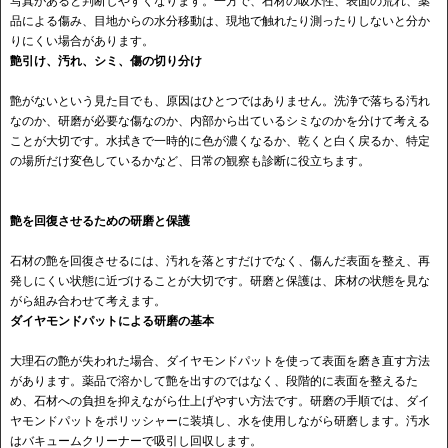
写真があると判断しやすくなります。一方で、石材の吸水性、表面の荒れ、薬
品による傷み、目地からの水分移動は、現地で触れたり測ったりしないと分か
りにくい場合があります。
艶引け、汚れ、シミ、傷の切り分け
艶がないという見た目でも、原因はひとつではありません。洗浄で落ちる汚れ
なのか、研磨が必要な傷なのか、内部から出ているシミなのかを分けて考える
ことが大切です。水拭きで一時的に色が濃くなるか、乾くと白く戻るか、特定
の場所だけ変色しているかなど、日常の観察も診断に役立ちます。
艶を回復させるための研磨と保護
石材の艶を回復させるには、汚れを落とすだけでなく、傷んだ表面を整え、再
発しにくい状態に近づけることが大切です。研磨と保護は、床材の状態を見な
がら組み合わせて考えます。
ダイヤモンドパットによる研磨の基本
大理石の艶が失われた場合、ダイヤモンドパットを使って表面を磨き直す方法
があります。薬品で溶かして艶を出すのではなく、段階的に表面を整えるた
め、石材への負担を抑えながら仕上げやすい方法です。研磨の手順では、ダイ
ヤモンドパットをポリッシャーに装填し、水を使用しながら研磨します。汚水
はバキュームクリーナーで吸引し回収します。