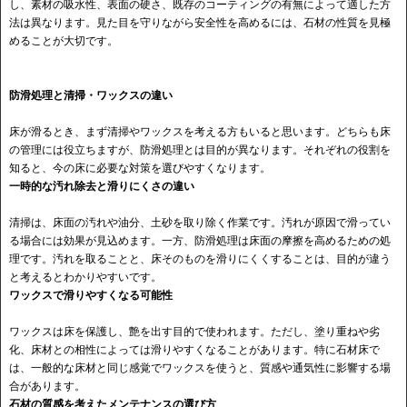
し、素材の吸水性、表面の硬さ、既存のコーティングの有無によって適した方
法は異なります。見た目を守りながら安全性を高めるには、石材の性質を見極
めることが大切です。
防滑処理と清掃・ワックスの違い
床が滑るとき、まず清掃やワックスを考える方もいると思います。どちらも床
の管理には役立ちますが、防滑処理とは目的が異なります。それぞれの役割を
知ると、今の床に必要な対策を選びやすくなります。
一時的な汚れ除去と滑りにくさの違い
清掃は、床面の汚れや油分、土砂を取り除く作業です。汚れが原因で滑ってい
る場合には効果が見込めます。一方、防滑処理は床面の摩擦を高めるための処
理です。汚れを取ることと、床そのものを滑りにくくすることは、目的が違う
と考えるとわかりやすいです。
ワックスで滑りやすくなる可能性
ワックスは床を保護し、艶を出す目的で使われます。ただし、塗り重ねや劣
化、床材との相性によっては滑りやすくなることがあります。特に石材床で
は、一般的な床材と同じ感覚でワックスを使うと、質感や通気性に影響する場
合があります。
石材の質感を考えたメンテナンスの選び方