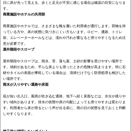
日に床が光って見える、歩くと足元が不安に感じる場合は確認の目安になりま
す。
商業施設やホテルの共用部
商業施設やホテルでは、さまざまな靴を履いた利用者が通行します。荷物を持
っている方や、床の状態に気づきにくい方もいます。ロビー、通路、トイレ
前、エレベーターホールなどは、濡れや汚れが重なると滑りやすくなるため注
意が必要です。
屋外階段やスロープ
屋外階段やスロープは、雨水、苔、落ち葉、土砂の影響を受けやすい場所で
す。傾斜があるため、平らな床よりも滑ったときの危険が高まります。特に石
材やタイルの表面が摩耗している場合は、清掃だけでなく防滑処理も検討した
い場所です。
雨水が入りやすい通路や床面
庇が短い出入口、風雨が吹き込む通路、地下へ続く床面などは、水分が残りや
すい傾向があります。排水の状態や床の勾配によっても滑りやすさは変わりま
す。利用者から床が滑るという声が出る前に、雨の日の状態を見ておくと判断
しやすくなります。