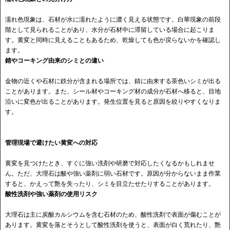
濡れ色現象は、石材が水に濡れたように濃く見える状態です。白華現象の前段
階として見られることがあり、水分が石材中に滞留している場合に起こりま
す。黄変と同時に見えることもあるため、乾燥しても色が戻らないかを確認し
ます。
錆やコーキング由来のシミとの違い
金物の近くや石材に鉄分が含まれる場所では、錆に由来する茶色いシミが出る
ことがあります。また、シール材やコーキング材の成分が石材へ移ると、目地
沿いに変色が出ることがあります。発生位置を見ると原因を絞りやすくなりま
す。
管理現場で避けたい黄変への対応
黄変を見つけたとき、すぐに強い洗剤や研磨で対応したくなるかもしれませ
ん。ただ、大理石は酸や強い薬剤に弱い石材です。原因が分からないまま作業
すると、かえって艶を失ったり、シミを目立たせたりすることがあります。
酸性洗剤や強い薬剤の使用リスク
大理石は主に炭酸カルシウムを含む石材のため、酸性洗剤で表面が傷むことが
あります。黄変を落とそうとして酸性洗剤を使うと、表面が白く荒れたり、艶