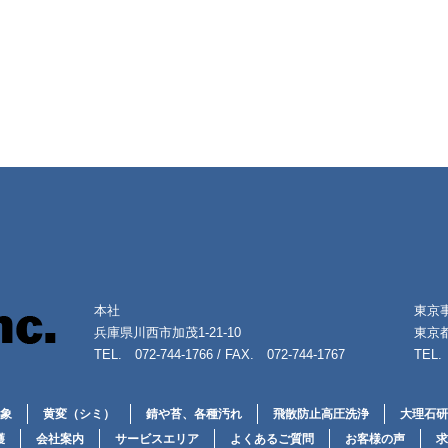
本社
東京
兵庫県川西市加茂1-21-10
東京都
TEL. 072-744-1766 / FAX. 072-744-1767
TEL. 
象
黄変（シミ）
錆や苔、各種汚れ
飛散防止高圧洗浄
大理石研
護
会社案内
サービスエリア
よくあるご質問
お客様の声
求