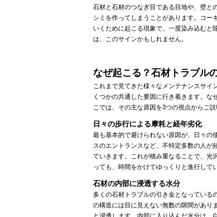
石材と石材のつなぎ目である目地や、壁と
シミを作ってしまうことがあります。コー
いくために起こる現象で、一度染み込むと
は、このサインかもしれません。
なぜ起こる？石材トラブル
これまで見てきた様々なメンテナンスサイ
くつかの共通した要因に行き着きます。な
こでは、その主な原因を3つの視点からご説
日々の歩行による摩耗と経年劣化
最も基本的で避けられない原因が、日々の
スのエントランスなど、不特定多数の人が
ていきます。これが積み重なることで、光
っても、時間をかけてゆっくりと進行して
石材の内部に浸透する水分
多くの石材トラブルの引き金となっている
の構造には目に見えない無数の隙間があり
と浸透します。内部に入り込んだ水分は、