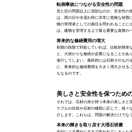
転倒事故につながる安全性の問題
見た目の問題以上に深刻なのが、安全性の
は、雨の日や水濡れ時に非常に危険な状態
物の管理者としての責任を問われることに
は、建物を管理する上で最も重要な責務の
将来的な修繕費用の増大
初期の段階で対処していれば、比較的簡単
と、大掛かりな修繕が必要になることがあ
進行してしまい、最終的には石材そのもの
に、将来的な修繕費用を大きく増大させる
もなるのです。
美しさと安全性を保つため
それでは、石材の床が持つ本来の美しさと
ラブルの症状や石材の種類に応じて、様々
介します。これらは、問題の解決だけでな
本来の輝きを取り戻す大理石研磨
歩行による傷やくすみで失われてしまった