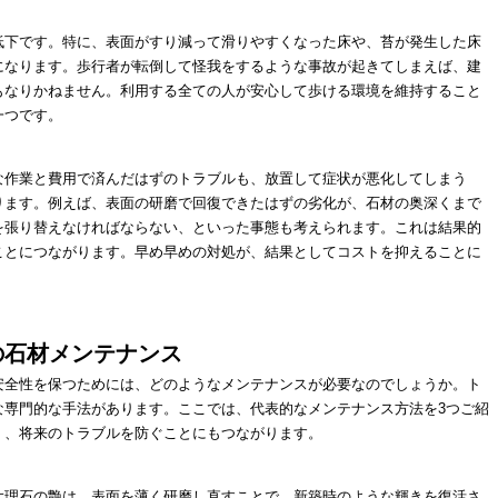
低下です。特に、表面がすり減って滑りやすくなった床や、苔が発生した床
になります。歩行者が転倒して怪我をするような事故が起きてしまえば、建
もなりかねません。利用する全ての人が安心して歩ける環境を維持すること
一つです。
な作業と費用で済んだはずのトラブルも、放置して症状が悪化してしまう
ります。例えば、表面の研磨で回復できたはずの劣化が、石材の奥深くまで
を張り替えなければならない、といった事態も考えられます。これは結果的
ことにつながります。早め早めの対処が、結果としてコストを抑えることに
の石材メンテナンス
安全性を保つためには、どのようなメンテナンスが必要なのでしょうか。ト
な専門的な手法があります。ここでは、代表的なメンテナンス方法を3つご紹
く、将来のトラブルを防ぐことにもつながります。
大理石の艶は、表面を薄く研磨し直すことで、新築時のような輝きを復活さ