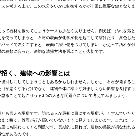
ンスを考える上で、この水分をいかに制御するかが非常に重要な鍵となりま
えって石材を傷めてしまうケースも少なくありません。例えば、汚れを落と
剤を使ってしまうと、石材の表面が化学変化を起こして溶けたり、変色した
やパッドで強くこすると、表面に深い傷をつけてしまい、かえって汚れが付
材の種類に合った、適切な清掃方法を選ぶことが大切です。
が招く、建物への影響とは
い後回しにしてしまうこともあるかもしれません。しかし、石材が発するこ
た目が悪くなるだけでなく、建物全体に様々な好ましくない影響を及ぼす可
を怠ることで起こりうる3つの大きな問題点について考えてみましょう。
顔とも言える場所です。訪れる人が最初に目にする場所が、くすんでいたり
象まで暗く、管理が行き届いていないように見えてしまいます。これは、テ
足度にも関わってくる問題です。長期的に見れば、建物の美観が損なわれる
能性があるのです。