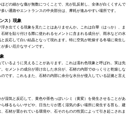
いほどの細かな傷が無数につくことで、光が乱反射し、全体が白くくすんで
が多い通路やエントランスの中央部分は、摩耗が進みやすい場所です。
ンス）現象
が浮き出てくる現象を見たことはありませんか。これは白華（はっか）、ま
。石材を貼り付ける際に使われるセメントに含まれる成分が、雨水などの水
気と反応して白い結晶となって現れます。特に空気が乾燥する冬場に発生し
とが多い厄介なサインです。
象
れているように見えることがあります。これは濡れ色現象と呼ばれ、実は先
す。セメントの成分が溶け出した水分が、石材の内部でゆっくりと乾燥しな
るのです。これもまた、石材の内部に余分な水分が侵入している証拠と言え
分が湿気と反応して、黄色や茶色っぽいシミ（黄変）を発生させることがあ
から移るもらいサビや、日当たりが悪く湿気の多い場所に発生する苔も、建
は、石材が置かれている環境や、石そのものの性質によって引き起こされま