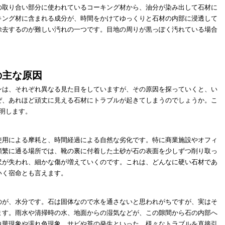
の取り合い部分に使われているコーキング材から、油分が染み出して石材に
キング材に含まれる成分が、時間をかけてゆっくりと石材の内部に浸透して
除去するのが難しい汚れの一つです。目地の周りが黒っぽく汚れている場合
の主な原因
ンは、それぞれ異なる見た目をしていますが、その原因を探っていくと、い
ぜ、あれほど頑丈に見える石材にトラブルが起きてしまうのでしょうか。こ
明します。
使用による摩耗と、時間経過による自然な劣化です。特に商業施設やオフィ
頻繁に通る場所では、靴の裏に付着した土砂が石の表面を少しずつ削り取っ
沢が失われ、細かな傷が増えていくのです。これは、どんなに硬い石材であ
いく宿命とも言えます。
のが、水分です。石は固体なので水を通さないと思われがちですが、実はそ
ます。雨水や清掃時の水、地面からの湿気などが、この隙間から石の内部へ
白華現象や濡れ色現象、サビや苔の発生といった、様々なトラブルを直接引