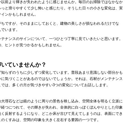
か以前より輝きが失われたように感じませんか。毎日のお掃除ではなかなか
ルっと滑りやすくて少し怖いと感じたり。そうした日々の小さな変化は、実
サインかもしれません。
がちですが、そのままにしておくと、建物の美しさが損なわれるだけでな
んでいます。
ンテナンスのサインについて、一つひとつ丁寧に見ていきたいと思います。
の、ヒントが見つかるかもしれません。
づいていませんか？
ず知らずのうちに少しずつ変化しています。普段あまり意識しない部分かも
いに気づくことがあるのではないでしょうか。それは、石材がメンテナンス
こでは、多くの方が気づきやすい3つの変化についてお話しします。
の大理石などは鏡のように周りの景色を映し込み、空間全体を明るく立派に
が経つにつれて、その輝きが失われ、全体的に白っぽくぼんやりとした印象
鈍く反射するようになり、どこか床が古びて見えてしまうのは、表面にでき
このくすみは、空間の印象を大きく左右する要因の一つです。