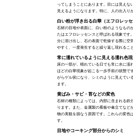
ってしまうことにあります。目には見えな
見えるようになります。特に、人の出入り
白い粉が浮き出る白華（エフロレッセ
石材の目地や表面に、白い粉のようなもの
たはエフロレッセンスと呼ばれる現象です
分に溶け出し、石の表面で乾燥する際に空
やすく、一度発生すると繰り返し現れるこ
常に濡れているように見える濡れ色現
床の一部が、晴れている日でも常に水に濡
ほどの白華現象が起こる一歩手前の状態で
がらゲル状になり、シミのように見えてい
ます。
黄ばみ・サビ・苔などの変色
石材の種類によっては、内部に含まれる鉄
ります。また、金属製の看板や傘立てなど
物の美観を損なう原因です。これらの変色
す。
目地やコーキング部分からのシミ