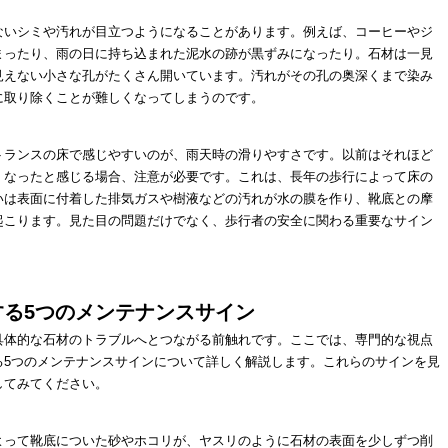
ないシミや汚れが目立つようになることがあります。例えば、コーヒーやジ
まったり、雨の日に持ち込まれた泥水の跡が黒ずみになったり。石材は一見
見えない小さな孔がたくさん開いています。汚れがその孔の奥深くまで染み
に取り除くことが難しくなってしまうのです。
トランスの床で感じやすいのが、雨天時の滑りやすさです。以前はそれほど
くなったと感じる場合、注意が必要です。これは、長年の歩行によって床の
いは表面に付着した排気ガスや樹液などの汚れが水の膜を作り、靴底との摩
起こります。見た目の問題だけでなく、歩行者の安全に関わる重要なサイン
る5つのメンテナンスサイン
具体的な石材のトラブルへとつながる前触れです。ここでは、専門的な視点
る5つのメンテナンスサインについて詳しく解説します。これらのサインを見
してみてください。
よって靴底についた砂やホコリが、ヤスリのように石材の表面を少しずつ削