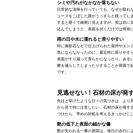
シミや汚れがなかなか落ちない
日常的な清掃を行っていても、なぜか取れ
ュースをこぼした跡がうっすらと残ってし
すると硬くて緻密に見えますが、実は目に
込んでしまうと、表面を拭くだけでは簡単
雨の日や水に濡れると滑りやすい
特に御影石などで仕上げられた屋外やエン
気にならなかったのに、最近特に滑りやす
表面がすり減って滑らかになったり、ある
擦を減らしてしまったりすることが原因で
です。
見逃せない！石材の床が発す
先ほど挙げたような日々の気づきは、より
から見て特に注意したい、石材の床が発す
つけたら、早めの対処を考えるきっかけに
艶の低下と表面の細かな傷
艶が失われる一番の原因は、毎日の歩行に