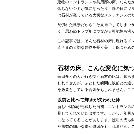
建物のエントランスや共用部の床、なんだ
落ちないシミが気になったり、雨の日にツ
は石材が発している大切なメンテナンスの
見慣れた風景だからこそ見過ごしてしまい
く、思わぬトラブルにつながる可能性も潜
この記事では、そんな石材の床に現れるメ
皆さまの大切な建物を長く美しく保つため
石材の床、こんな変化に気
毎日多くの人が行き交う石材の床は、知ら
しれませんが、ふとした瞬間に以前との違
を必要としている合図かもしれません。こ
以前と比べて輝きが失われた床
新しい建物が完成した当初、エントランス
見せてくれていたはずです。しかし、年月
になってくることがあります。照明の光も
た無数の細かな傷が原因かもしれません。