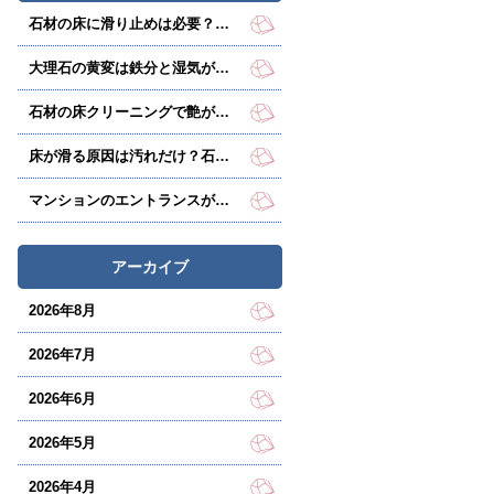
石材の床に滑り止めは必要？転倒リスクは汚れで増える
大理石の黄変は鉄分と湿気が原因？放置で悪化する前に
石材の床クリーニングで艶が戻らない理由とは？
床が滑る原因は汚れだけ？石材床の防滑処理で事故を防ぐ
マンションのエントランスがくすむ原因は、床石の劣化かも？
アーカイブ
2026年8月
2026年7月
2026年6月
2026年5月
2026年4月