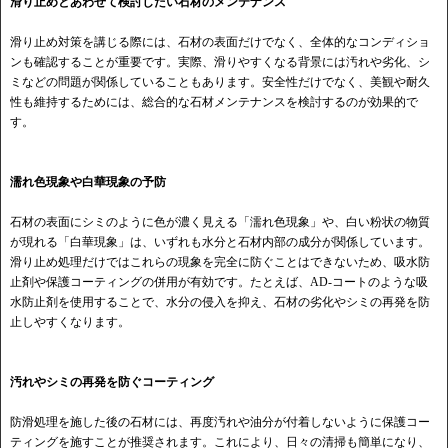
滑り止めとあわせて検討したい石材のメンテナンス
滑り止め対策を講じる際には、石材の表面だけでなく、全体的なコンディショ
ンも確認することが重要です。実際、滑りやすくなる背景には汚れや劣化、シ
ミなどの問題が関係していることもあります。安全性だけでなく、美観や耐久
性も維持するためには、総合的な石材メンテナンスを検討するのが効果的で
す。
濡れ色現象や白華現象の予防
石材の表面にシミのように色が濃く見える「濡れ色現象」や、白い粉状の物質
が現れる「白華現象」は、いずれも水分と石材内部の成分が関係しています。
滑り止め処理だけではこれらの現象を完全に防ぐことはできないため、吸水防
止剤や保護コーティングの併用が有効です。たとえば、AD-コートのような吸
水防止剤を使用することで、水分の侵入を抑え、石材の劣化やシミの再発を防
止しやすくなります。
汚れやシミの再発を防ぐコーティング
防滑処理を施した後の石材には、再度汚れや油分が付着しないように保護コー
ティングを施すことが推奨されます。これにより、日々の清掃も簡単になり、