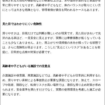
使用される大理石や御影石などの研磨仕上げは、水や油分が加わると表面が非
常に滑りやすくなります。高齢者や子どもなど、体のバランスが取りにくい方
にとっては大きな危険となり、管理者側が責任を問われるケースもあります。
見た目ではわかりにくい危険性
滑りやすさは、目視だけでは判断が難しいのが現実です。見た目がきれいで光
沢のある床ほど、一見安全に見えますが、実際には摩擦係数が低くなっている
ことも少なくありません。また、雨上がりや清掃後の水分が残っている状態で
は、さらに危険性が高まります。こうした“見えにくいリスク”があることを前
提に、日常的な点検や対策が必要です。
高齢者や子どもがいる施設での注意点
介護施設や保育園、商業施設などでは、高齢者や子どもが日常的に利用するた
め、滑りやすい床材による事故防止が重要な課題になります。加えて、スロー
プや段差、階段など、転倒リスクが高い場所では、適切な滑り止め対策が求め
られます。安全基準を満たすだけでなく、実際の使用環境を考慮した施工が必
要になります。