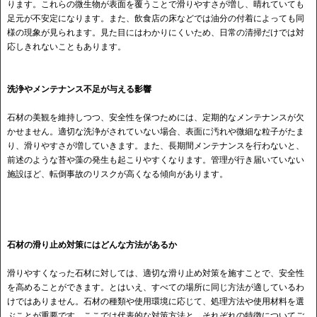
ります。これらの微生物が表面を覆うことで滑りやすさが増し、晴れていても
足元が不安定になります。また、飲食店の床などでは油分の付着によっても同
様の現象が見られます。見た目にはわかりにくいため、日常の清掃だけでは対
応しきれないこともあります。
洗浄やメンテナンス不足が与える影響
石材の美観を維持しつつ、安全性を保つためには、定期的なメンテナンスが欠
かせません。適切な洗浄がされていない場合、表面に汚れや微細な粒子がたま
り、滑りやすさが増していきます。また、長期間メンテナンスを行わないと、
前述のような苔や藻の発生も起こりやすくなります。管理が行き届いていない
施設ほど、転倒事故のリスクが高くなる傾向があります。
石材の滑り止め対策にはどんな方法があるか
滑りやすくなった石材に対しては、適切な滑り止め対策を施すことで、安全性
を高めることができます。とはいえ、すべての場所に同じ方法が適しているわ
けではありません。石材の種類や使用環境に応じて、処理方法や使用材料を選
ぶことが重要です。ここでは代表的な対策方法と、それぞれの特徴についてご