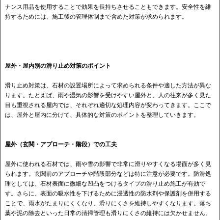
ナンス用品を使用することで効果を長持ちさせることもできます。安全性を維
持するためには、施工後の管理体制まで含めた対策が求められます。
屋外・屋内別の滑り止め対策のポイント
滑り止め対策は、石材の設置場所によって求められる条件や適した方法が異な
ります。たとえば、雨や湿気の影響を受けやすい屋外と、人の往来が多く見た
目も重視される屋内では、それぞれ適切な処理内容が変わってきます。ここで
は、屋外と屋内に分けて、具体的な対策のポイントを整理していきます。
屋外（玄関・アプローチ・階段）での工夫
屋外に使われる石材では、雨や雪の影響で非常に滑りやすくなる場面が多く見
られます。玄関前のアプローチや階段部分などは特に注意が必要です。防滑処
理としては、石材表面に微細な凹凸をつけるタイプの滑り止め施工が有効で
す。さらに、表面の吸水性を下げるために浸透性の防水剤や保護剤を併用する
ことで、雨水がたまりにくくなり、滑りにくさを維持しやすくなります。落ち
葉や泥の除去といった日常の清掃管理も滑りにくさの維持には欠かせません。