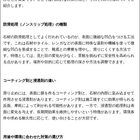
紹介します。
防滑処理（ノンスリップ処理）の種類
石材の防滑処理としてよく行われているのが、表面に微細な凹凸をつける工法
です。これは石材やタイル、レンガなどの表面に特殊な薬剤や機械を使って微
細な凹凸を形成することで、靴底との摩擦を増やし、滑りにくくする方法で
す。特徴としては、見た目の変化が少なく、景観を損ねずに安全性を高められ
る点があります。場所や目的に応じて処理の深さや方法を調整できます。
コーティング剤と浸透剤の違い
滑り止めには、表面に膜を作るコーティング剤と、石材の内部に染み込ませて
作用させる浸透剤があります。コーティング剤は施工後すぐに効果が得られる
反面、摩耗によって剥がれる可能性があります。一方で、浸透型の処理剤は表
面に変化を与えず、長期間効果を維持しやすいという特徴があります。環境条
件や求める耐久性に応じて、使い分けることが大切です。
用途や環境に合わせた対策の選び方