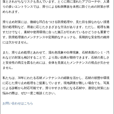
落とされがちなリスクも含んでいます。とくに雨に濡れたアプローチや、人通
りの多いエントランスでは、滑りによる転倒事故を未然に防ぐための対策が求
められます。
滑り止め対策には、微細な凹凸をつける防滑処理や、見た目を損なわない浸透
型の処理剤など、用途に応じたさまざまな方法があります。ただし、処理を施
すだけでなく、素材や使用環境に合った施工が行われているかどうかも重要で
す。防滑処理後のメンテナンスや定期的なチェックも、長期的な安全性の維持
には欠かせません。
また、滑り止め処理とあわせて、濡れ色現象や白華現象、石材表面のシミ・汚
れなどの対策も検討することで、より高い効果が期待できます。石材の美しさ
と安全性の両立を図るためには、全体を見据えたメンテナンスの視点が欠かせ
ません。
私たちは、30年にわたる石材メンテナンスの経験を活かし、石材の状態や環境
に応じた滑り止め処理をご提案しています。現地調査が難しい場合でも、写真
による診断から対応可能です。滑りやすさが気になる石材や、適切な対策にお
悩みの際は、ぜひ一度ご相談ください。
お問い合わせはこちら