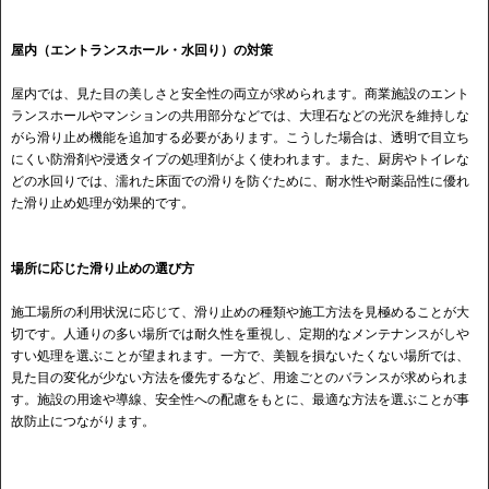
屋内（エントランスホール・水回り）の対策
屋内では、見た目の美しさと安全性の両立が求められます。商業施設のエント
ランスホールやマンションの共用部分などでは、大理石などの光沢を維持しな
がら滑り止め機能を追加する必要があります。こうした場合は、透明で目立ち
にくい防滑剤や浸透タイプの処理剤がよく使われます。また、厨房やトイレな
どの水回りでは、濡れた床面での滑りを防ぐために、耐水性や耐薬品性に優れ
た滑り止め処理が効果的です。
場所に応じた滑り止めの選び方
施工場所の利用状況に応じて、滑り止めの種類や施工方法を見極めることが大
切です。人通りの多い場所では耐久性を重視し、定期的なメンテナンスがしや
すい処理を選ぶことが望まれます。一方で、美観を損ないたくない場所では、
見た目の変化が少ない方法を優先するなど、用途ごとのバランスが求められま
す。施設の用途や導線、安全性への配慮をもとに、最適な方法を選ぶことが事
故防止につながります。