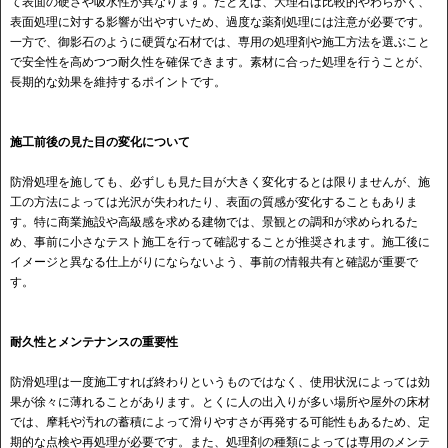
て表面の硬さや吸水性が異なります。たとえば、大理石は比較的やわらかく、
表面処理に対する影響が出やすいため、過度な薬剤処理には注意が必要です。
一方で、御影石のように硬質な石材では、専用の処理剤や施工方法を選ぶこと
で安全性を高めつつ耐久性を確保できます。素材に合った処理を行うことが、
長期的な効果を維持するポイントです。
施工前後の見た目の変化について
防滑処理を施しても、必ずしも見た目が大きく変化するとは限りませんが、施
工の方法によっては光沢が失われたり、表面の質感が変化することもありま
す。特に商業施設や高級感を求める建物では、景観との調和が求められるた
め、事前に小さなテスト施工を行って確認することが推奨されます。施工後に
イメージと異なる仕上がりにならないよう、事前の情報共有と確認が重要で
す。
耐久性とメンテナンスの重要性
防滑処理は一度施工すれば終わりというものではなく、使用状況によっては効
果が徐々に薄れることがあります。とくに人の出入りが多い場所や屋外の床材
では、摩耗や汚れの蓄積によって滑りやすさが再発する可能性もあるため、定
期的な点検や再処理が必要です。また、処理剤の種類によっては専用のメンテ