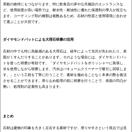
美観の維持にもつながります。特に飲食店の床や公共施設のエントランスな
ど、使用頻度が高い場所では、耐水性・耐油性に優れた保護剤の導入が役立ち
ます。コーティング剤の種類は複数あるため、石材の性質と使用環境に合わせ
て選ぶことが大切です。
ダイヤモンドパットによる大理石研磨の活用
石材の中でも特に高級感のある大理石は、経年によって光沢が失われたり、表
面がくすんだりすることがあります。そのような場合には、ダイヤモンドパッ
トを使った研磨が有効です。「ダイヤモンドパットをポリッシャーに装填し、
水を使用しながら研磨します。汚水はバキュームクリーナーで吸引し回収しま
す。」という工程を丁寧に行うことで、素材を傷めることなく本来の艶を復活
させることができます。滑り止め処理の前に研磨を行うことで、表面の凹凸が
整い、処理剤の定着性も高まります。
まとめ
石材は建物の印象を大きく左右する素材ですが、滑りやすさという視点では見