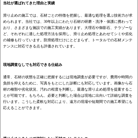
当社が選ばれてきた理由と実績
滑り止めの施工では、石材ごとの特徴を把握し、最適な処理を選ぶ技術力が求
められます。当社では、30年以上にわたり石材の研磨・洗浄・保護に携わって
おり、さまざまな施設での施工実績があります。大理石や御影石、テラゾーな
ど、それぞれに適した処理方法を採用し、滑り止め処理とあわせてシミや劣化
の補修も行っています。防滑処理だけにとどまらず、トータルでの石材メンテ
ナンスに対応できる点も評価されています。
現地調査なしでも対応できる仕組み
通常、石材の状態を正確に把握するには現地調査が必要ですが、費用や時間の
負担を抑えるために、写真をもとにした診断にも対応しています。画像から石
材の種類や劣化状況、汚れの程度を判断し、最適な滑り止め処理を提案するこ
とが可能です。もちろん、必要と判断した場合は現地に出向いて詳細な調査を
行います。こうした柔軟な対応により、遠方の現場や短期間での施工希望にも
応えることができます。