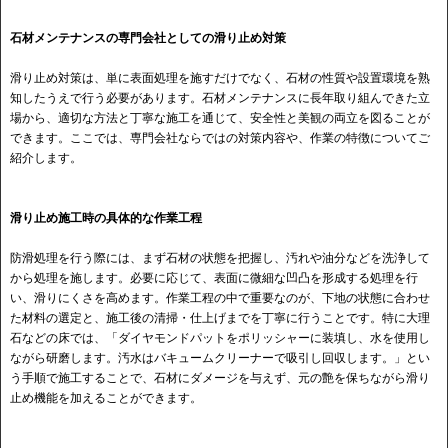
石材メンテナンスの専門会社としての滑り止め対策
滑り止め対策は、単に表面処理を施すだけでなく、石材の性質や設置環境を熟
知したうえで行う必要があります。石材メンテナンスに長年取り組んできた立
場から、適切な方法と丁寧な施工を通じて、安全性と美観の両立を図ることが
できます。ここでは、専門会社ならではの対策内容や、作業の特徴についてご
紹介します。
滑り止め施工時の具体的な作業工程
防滑処理を行う際には、まず石材の状態を把握し、汚れや油分などを洗浄して
から処理を施します。必要に応じて、表面に微細な凹凸を形成する処理を行
い、滑りにくさを高めます。作業工程の中で重要なのが、下地の状態に合わせ
た材料の選定と、施工後の清掃・仕上げまでを丁寧に行うことです。特に大理
石などの床では、「ダイヤモンドパットをポリッシャーに装填し、水を使用し
ながら研磨します。汚水はバキュームクリーナーで吸引し回収します。」とい
う手順で施工することで、石材にダメージを与えず、元の艶を保ちながら滑り
止め機能を加えることができます。