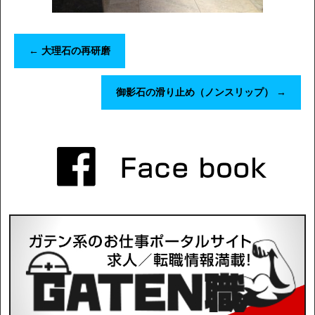
←
大理石の再研磨
御影石の滑り止め（ノンスリップ）
→