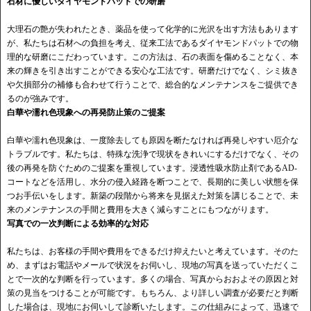
石材に優しいダイヤモンドパットでの研磨
大理石の艶が失われたとき、薬品を使って化学的に光沢を出す方法もあります
が、私たちは石材への負担を考え、従来工法であるダイヤモンドパットでの物
理的な研磨にこだわっています。この方法は、石の表面を傷めることなく、本
来の輝きを引き出すことができる安心な工法です。研磨だけでなく、シミ抜き
や欠損部分の補修も合わせて行うことで、総合的なメンテナンスをご提供でき
るのが強みです。
白華や濡れ色現象への再発防止策のご提案
白華や濡れ色現象は、一度除去しても原因を断たなければ再発しやすい厄介な
トラブルです。私たちは、特殊な洗浄で現状をきれいにするだけでなく、その
後の再発を防ぐためのご提案を重視しています。浸透性吸水防止剤であるAD-
コートなどを活用し、水分の侵入経路を断つことで、長期的に美しい状態を保
つお手伝いをします。新築の段階から将来を見据えた対策を講じることで、未
来のメンテナンスの手間と費用を大きく減らすことにもつながります。
写真での一次判断による効率的な対応
私たちは、お客様の手間や費用をできるだけ抑えたいと考えています。そのた
め、まずはお電話やメールで状況をお伺いし、現地の写真を送っていただくこ
とで一次的な判断を行っています。多くの場合、写真からおおよその原因と対
策の見当をつけることが可能です。もちろん、より詳しい調査が必要だと判断
した場合は、現地にお伺いして診断いたします。この仕組みによって、迅速で