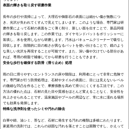
表面の輝きを取り戻す研磨作業
長年の歩行や清掃によって、大理石や御影石の表面には細かい傷が無数につ
き、光沢が失われてくすんで見えてしまいます。このような場合、専門家は研
磨作業によって石材の表面をごく薄く削り、新しい面を出すことで、新品同様
の輝きを取り戻します。この作業では、ダイヤモンドパットをポリッシャーに
装填し、水を使用しながら研磨します。汚水はバキュームクリーナーで吸引し
回収します。段階的に目の粗さが異なるパットを使い分けることで、鏡のよう
な美しい光沢を再現することが可能です。また、深い傷や欠けている部分があ
れば、専用の樹脂で補修してから研磨を行うこともできます。
安全な歩行を確保する防滑（滑り止め）処理
雨の日に滑りやすいエントランスの床や階段は、利用者にとって非常に危険で
す。専門家が行う防滑処理は、石材やタイルの表面に、目には見えないレベル
の微細な凹凸を作ることで、摩擦係数を高めて滑りにくくする工法です。この
方法の優れた点は、石材の見た目や質感をほとんど変えることなく、安全性を
向上させられることです。温泉施設やプールの周辺など、常に水に濡れる場所
でも効果を発揮します。
特殊な洗浄剤を使ったシミや汚れの除去
白華や錆、油シミ、苔など、石材に発生する汚れの種類は多岐にわたります。
家庭用の洗剤では、これらの頑固な汚れを落とすことは困難ですし、かえって