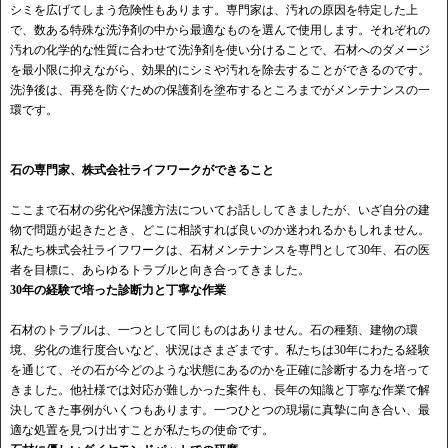
シミを広げてしまう危険性もあります。専門家は、汚れの原因を特定した上
で、数ある特殊な洗浄剤の中から最適なものを選んで使用します。それぞれの
汚れの化学的な性質に合わせて洗浄剤を使い分けることで、石材へのダメージ
を最小限に抑えながら、効果的にシミや汚れを除去することができるのです。
洗浄後は、再発を防ぐための保護剤を塗布するところまでがメンテナンスの一
環です。
石の専門家、株式会社ライフワークができること
ここまで石材の劣化や保護方法についてお話ししてきましたが、いざ自分の建
物で問題が起きたとき、どこに相談すれば良いのか迷われるかもしれません。
私たち株式会社ライフワークは、石材メンテナンスを専門として30年、石の医
者を目標に、あらゆるトラブルと向き合ってきました。
30年の経験で培った診断力と丁寧な作業
石材のトラブルは、一つとして同じものはありません。石の種類、建物の環
境、劣化の進行度合いなど、状況はさまざまです。私たちは30年にわたる経験
を通じて、その石が今どのような状態にあるのかを正確に診断する力を培って
きました。他社様では対応が難しかった案件も、長年の知識と丁寧な作業で解
決してきた事例がいくつもあります。一つひとつの現場に真摯に向き合い、最
適な処置を見つけ出すことが私たちの使命です。