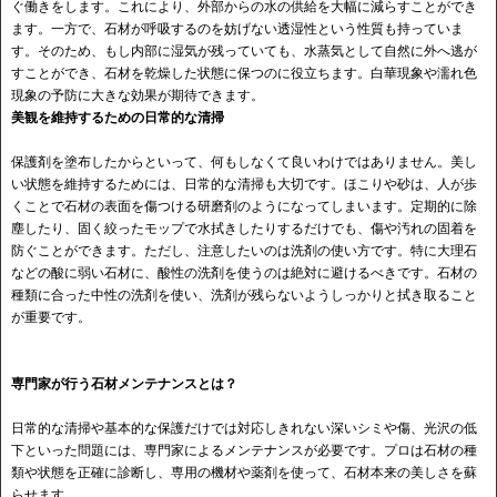
ぐ働きをします。これにより、外部からの水の供給を大幅に減らすことができ
ます。一方で、石材が呼吸するのを妨げない透湿性という性質も持っていま
す。そのため、もし内部に湿気が残っていても、水蒸気として自然に外へ逃が
すことができ、石材を乾燥した状態に保つのに役立ちます。白華現象や濡れ色
現象の予防に大きな効果が期待できます。
美観を維持するための日常的な清掃
保護剤を塗布したからといって、何もしなくて良いわけではありません。美し
い状態を維持するためには、日常的な清掃も大切です。ほこりや砂は、人が歩
くことで石材の表面を傷つける研磨剤のようになってしまいます。定期的に除
塵したり、固く絞ったモップで水拭きしたりするだけでも、傷や汚れの固着を
防ぐことができます。ただし、注意したいのは洗剤の使い方です。特に大理石
などの酸に弱い石材に、酸性の洗剤を使うのは絶対に避けるべきです。石材の
種類に合った中性の洗剤を使い、洗剤が残らないようしっかりと拭き取ること
が重要です。
専門家が行う石材メンテナンスとは？
日常的な清掃や基本的な保護だけでは対応しきれない深いシミや傷、光沢の低
下といった問題には、専門家によるメンテナンスが必要です。プロは石材の種
類や状態を正確に診断し、専用の機材や薬剤を使って、石材本来の美しさを蘇
らせます。