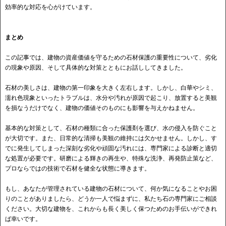
効率的な対応を心がけています。
まとめ
この記事では、建物の資産価値を守るための石材保護の重要性について、劣化
の現象や原因、そして具体的な対策とともにお話ししてきました。
石材の美しさは、建物の第一印象を大きく左右します。しかし、白華やシミ、
濡れ色現象といったトラブルは、水分や汚れが原因で起こり、放置すると美観
を損なうだけでなく、建物の価値そのものにも影響を与えかねません。
基本的な対策として、石材の種類に合った保護剤を選び、水の侵入を防ぐこと
が大切です。また、日常的な清掃も美観の維持には欠かせません。しかし、す
でに発生してしまった深刻な劣化や頑固な汚れには、専門家による診断と適切
な処置が必要です。研磨による輝きの再生や、特殊な洗浄、再発防止策など、
プロならではの技術で石材を健全な状態に導きます。
もし、あなたが管理されている建物の石材について、何か気になることやお困
りのことがありましたら、どうか一人で悩まずに、私たち石の専門家にご相談
ください。大切な建物を、これからも長く美しく保つためのお手伝いができれ
ば幸いです。