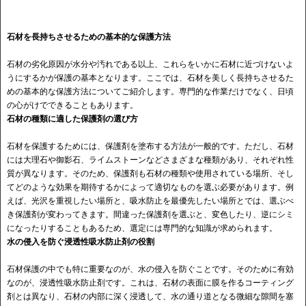
石材を長持ちさせるための基本的な保護方法
石材の劣化原因が水分や汚れである以上、これらをいかに石材に近づけないよ
うにするかが保護の基本となります。ここでは、石材を美しく長持ちさせるた
めの基本的な保護方法についてご紹介します。専門的な作業だけでなく、日頃
の心がけでできることもあります。
石材の種類に適した保護剤の選び方
石材を保護するためには、保護剤を塗布する方法が一般的です。ただし、石材
には大理石や御影石、ライムストーンなどさまざまな種類があり、それぞれ性
質が異なります。そのため、保護剤も石材の種類や使用されている場所、そし
てどのような効果を期待するかによって適切なものを選ぶ必要があります。例
えば、光沢を重視したい場所と、吸水防止を最優先したい場所とでは、選ぶべ
き保護剤が変わってきます。間違った保護剤を選ぶと、変色したり、逆にシミ
になったりすることもあるため、選定には専門的な知識が求められます。
水の侵入を防ぐ浸透性吸水防止剤の役割
石材保護の中でも特に重要なのが、水の侵入を防ぐことです。そのために有効
なのが、浸透性吸水防止剤です。これは、石材の表面に膜を作るコーティング
剤とは異なり、石材の内部に深く浸透して、水の通り道となる微細な隙間を塞