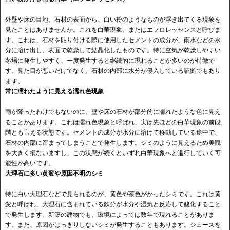
外壁や床の目地、石材の表面から、白い粉のようなものが浮き出てくる現象を
見たことはありませんか。これを白華現象、またはエフロレッセンスと呼びま
す。これは、石材を貼り付ける際に使用したセメントの成分が、雨水などの水
分に溶け出し、表面で乾燥して結晶化したものです。特に空気が乾燥しやすい
冬場に発生しやすく、一度発生すると継続的に現れることが多いのが特徴で
す。見た目が悪いだけでなく、石材の内部に水分が侵入している証拠でもあり
ます。
常に濡れたように見える濡れ色現象
雨が降ったわけでもないのに、壁や床の石材が部分的に濡れたような色に見え
ることがあります。これは濡れ色現象と呼ばれ、実は先ほどの白華現象の前段
階とも言える状態です。セメントの成分が水分に溶けて移動している途中で、
石材の内部に留まってしまうことで発生します。シミのように見えるため美観
を大きく損ないますし、この状態が続くといずれ白華現象へと進行していく可
能性が高いです。
大理石に多い黄変や原因不明のシミ
特に白い大理石などで見られるのが、黄色や茶色がかったシミです。これは黄
変と呼ばれ、大理石に含まれている鉄分が水分や湿気と反応して酸化すること
で発生します。新築の建物でも、環境によっては数年で現れることがありま
す。また、原因がはっきりしないシミが発生することもあります。ジュースを