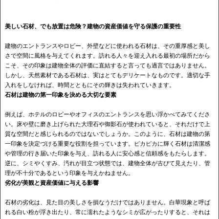
美しい石材、でも放置は危険？建物の資産価値を守る保護の重要性
建物のエントランスやロビー、外壁などに使われる石材は、その重厚感と美し
さで空間に風格を与えてくれます。訪れる人々を迎え入れる最初の場所だから
こそ、その印象は建物全体の評価に直結すると言っても過言ではありません。
しかし、天然素材である石材は、実はとてもデリケートなものです。適切な手
入れをしなければ、時間とともにその輝きは失われていきます。
石材は建物の第一印象を決める大切な要素
例えば、ホテルのロビーやオフィスのエントランスを思い浮かべてみてくださ
い。床や壁に磨き上げられた大理石や御影石が使われていると、それだけで上
質な空間だと感じられるのではないでしょうか。このように、石材は建物の第
一印象を決定づける重要な役割を担っています。ピカピカに輝く石材は清潔感
や管理の行き届いた印象を与え、訪れる人に安心感と信頼感をもたらします。
逆に、シミやくすみ、汚れが目立つ状態では、建物全体が古びて見えたり、管
理が不十分であるという印象を与えかねません。
劣化が美観と資産価値に与える影響
石材の劣化は、見た目の美しさを損なうだけではありません。白華現象と呼ば
れる白い粉が浮き出たり、常に濡れたようなシミが広がったりすると、それは