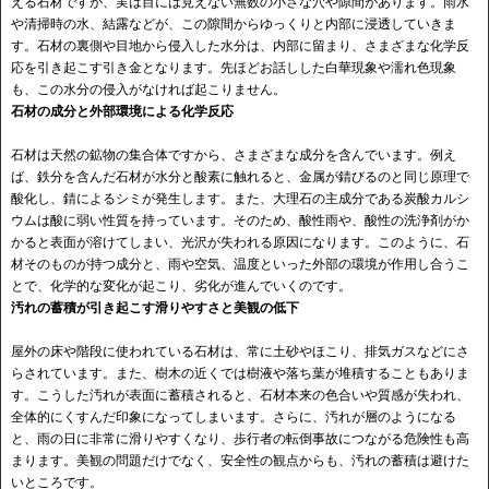
える石材ですが、実は目には見えない無数の小さな穴や隙間があります。雨水
や清掃時の水、結露などが、この隙間からゆっくりと内部に浸透していきま
す。石材の裏側や目地から侵入した水分は、内部に留まり、さまざまな化学反
応を引き起こす引き金となります。先ほどお話しした白華現象や濡れ色現象
も、この水分の侵入がなければ起こりません。
石材の成分と外部環境による化学反応
石材は天然の鉱物の集合体ですから、さまざまな成分を含んでいます。例え
ば、鉄分を含んだ石材が水分と酸素に触れると、金属が錆びるのと同じ原理で
酸化し、錆によるシミが発生します。また、大理石の主成分である炭酸カルシ
ウムは酸に弱い性質を持っています。そのため、酸性雨や、酸性の洗浄剤がか
かると表面が溶けてしまい、光沢が失われる原因になります。このように、石
材そのものが持つ成分と、雨や空気、温度といった外部の環境が作用し合うこ
とで、化学的な変化が起こり、劣化が進んでいくのです。
汚れの蓄積が引き起こす滑りやすさと美観の低下
屋外の床や階段に使われている石材は、常に土砂やほこり、排気ガスなどにさ
らされています。また、樹木の近くでは樹液や落ち葉が堆積することもありま
す。こうした汚れが表面に蓄積されると、石材本来の色合いや質感が失われ、
全体的にくすんだ印象になってしまいます。さらに、汚れが層のようになる
と、雨の日に非常に滑りやすくなり、歩行者の転倒事故につながる危険性も高
まります。美観の問題だけでなく、安全性の観点からも、汚れの蓄積は避けた
いところです。