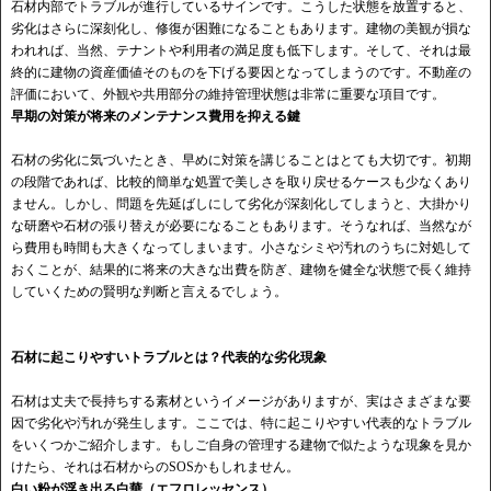
石材内部でトラブルが進行しているサインです。こうした状態を放置すると、
劣化はさらに深刻化し、修復が困難になることもあります。建物の美観が損な
われれば、当然、テナントや利用者の満足度も低下します。そして、それは最
終的に建物の資産価値そのものを下げる要因となってしまうのです。不動産の
評価において、外観や共用部分の維持管理状態は非常に重要な項目です。
早期の対策が将来のメンテナンス費用を抑える鍵
石材の劣化に気づいたとき、早めに対策を講じることはとても大切です。初期
の段階であれば、比較的簡単な処置で美しさを取り戻せるケースも少なくあり
ません。しかし、問題を先延ばしにして劣化が深刻化してしまうと、大掛かり
な研磨や石材の張り替えが必要になることもあります。そうなれば、当然なが
ら費用も時間も大きくなってしまいます。小さなシミや汚れのうちに対処して
おくことが、結果的に将来の大きな出費を防ぎ、建物を健全な状態で長く維持
していくための賢明な判断と言えるでしょう。
石材に起こりやすいトラブルとは？代表的な劣化現象
石材は丈夫で長持ちする素材というイメージがありますが、実はさまざまな要
因で劣化や汚れが発生します。ここでは、特に起こりやすい代表的なトラブル
をいくつかご紹介します。もしご自身の管理する建物で似たような現象を見か
けたら、それは石材からのSOSかもしれません。
白い粉が浮き出る白華（エフロレッセンス）