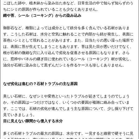
こぼした跡や、植木鉢から染み出た水など、日常生活の中で知らず知らずのう
ちにシミの原因が作られていることも少なくありません。
錆や苔、シール（コーキング）からの染み込み
御影石など、種類によっては成分として鉄分を多く含んでいる石材がありま
す。こうした石材は、水分と空気に触れることで内部から錆が発生し、表面に
茶色いシミとして現れることがあります。また、日当たりの悪い湿った場所で
は、表面に苔が生えてしまうこともあります。苔は見た目が悪いだけでなく、
根が石材の微細な穴に入り込んで劣化を促進させる原因にもなります。さら
に、窓枠やパネルの継ぎ目に使われているシール（コーキング）材が劣化し、
油分が石材に染み出して黒ずんだシミを作るケースも珍しくありません。
なぜ劣化は進むの？石材トラブルの主な原因
美しい石材に、なぜシミや変色といったトラブルが起きてしまうのでしょう
か。その原因は一つだけではなく、いくつかの要因が複雑に絡み合っていま
す。ここでは、石材の劣化が進んでしまう主な原因について、少し掘り下げて
見ていきましょう。
目に見えない隙間から侵入する水分
多くの石材トラブルの最大の原因は、水分です。一見すると緻密で硬そうに見