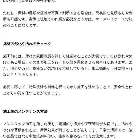
のためにも調査は欠かせません。
ただし、床材の種類や症状が写真で判断できる場合は、簡易的な見積もりや判
断も可能です。実際に現地での作業が必要かどうかは、ケースバイケースで決
めることになります。
床材の劣化や汚れのチェック
施工前には、床材の表面状態を詳しく確認することが大切です。ひび割れや欠
けがある場合、そのまま加工を行うと状態を悪化させるおそれがあります。ま
た、油分やカビ、樹液などの汚れが堆積していると、加工効果が十分に得られ
ないこともあります。
必要に応じて、特殊洗浄や補修を行ってから施工を進めることで、安全性と仕
上がりの質を保つことができます。
施工後のメンテナンス方法
ノンスリップ加工を施した後も、定期的な清掃や保守管理が大切です。汚れや
水分が蓄積されると、摩擦効果が弱まることがあります。日常の清掃では、強
い薬品ではなく中性洗剤を使い、素材を傷めないように注意します。