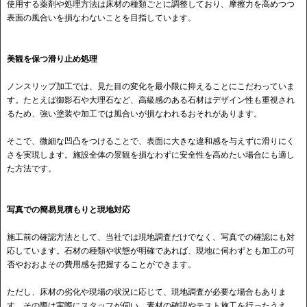
使用する薬剤や処理方法は床材の種類ごとに調整しており、摩擦力を高めつつ
表面の風合いを損なわないことを目指しています。
美観を保つ滑り止め処理
ノンスリップ加工では、見た目の変化を最小限に抑えることにこだわっていま
す。たとえば御影石や大理石など、高級感のある石材はデザイン性も重視され
るため、強い塗装や加工では風合いが損なわれるおそれがあります。
そこで、微細な凹凸をつけることで、表面に大きな違和感を与えずに滑りにく
さを実現します。施設全体の景観を損なわずに安全性を高めたい場合にも適し
た方法です。
写真での簡易見積もりと現地対応
施工前の確認方法として、当社では現地調査だけでなく、写真での確認にも対
応しています。石材の種類や状態が明確であれば、現地に伺わずとも加工の可
否やおおよその費用感を把握することができます。
ただし、床材の劣化や現場の状況に応じて、現地調査が必要な場合もありま
す。その際は実際にスタッフが伺い、素材の確認やテスト施工を行ったうえ