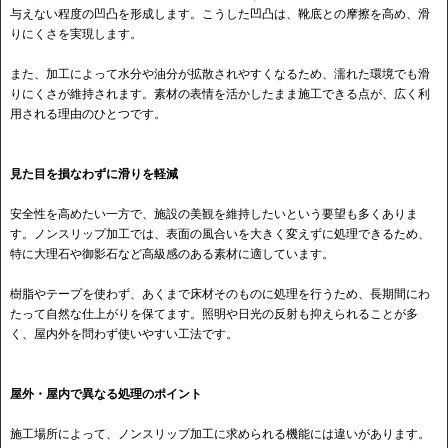
与えない程度の凹凸を形成します。こうした凹凸は、靴底との摩擦を高め、滑
りにくさを実現します。
また、加工によって水分や油分が拡散されやすくなるため、濡れた環境でも滑
りにくさが維持されます。素材の表情を活かしたまま施工できる点が、広く利
用される理由のひとつです。
見た目を損なわずに滑りを軽減
安全性を高めたい一方で、施設の美観を維持したいという要望も多くありま
す。ノンスリップ加工では、表面の風合いを大きく変えずに処理できるため、
特に大理石や御影石など高級感のある素材に適しています。
樹脂やテープを使わず、あくまで床材そのものに処理を行うため、長期間にわ
たって自然な仕上がりを保てます。照明や日光の反射も抑えられることが多
く、屋内外を問わず使いやすい工法です。
屋外・屋内で異なる処理のポイント
施工場所によって、ノンスリップ加工に求められる機能には違いがあります。