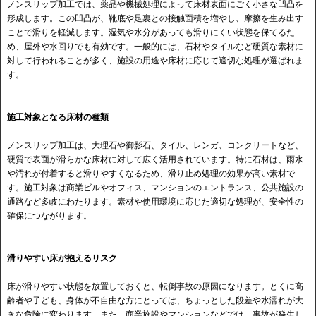
ノンスリップ加工では、薬品や機械処理によって床材表面にごく小さな凹凸を
形成します。この凹凸が、靴底や足裏との接触面積を増やし、摩擦を生み出す
ことで滑りを軽減します。湿気や水分があっても滑りにくい状態を保てるた
め、屋外や水回りでも有効です。一般的には、石材やタイルなど硬質な素材に
対して行われることが多く、施設の用途や床材に応じて適切な処理が選ばれま
す。
施工対象となる床材の種類
ノンスリップ加工は、大理石や御影石、タイル、レンガ、コンクリートなど、
硬質で表面が滑らかな床材に対して広く活用されています。特に石材は、雨水
や汚れが付着すると滑りやすくなるため、滑り止め処理の効果が高い素材で
す。施工対象は商業ビルやオフィス、マンションのエントランス、公共施設の
通路など多岐にわたります。素材や使用環境に応じた適切な処理が、安全性の
確保につながります。
滑りやすい床が抱えるリスク
床が滑りやすい状態を放置しておくと、転倒事故の原因になります。とくに高
齢者や子ども、身体が不自由な方にとっては、ちょっとした段差や水濡れが大
きな危険に変わります。また、商業施設やマンションなどでは、事故が発生し