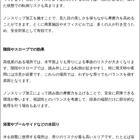
た状態での転倒リスクも高まります。
ノンスリップ加工を施すことで、見た目の美しさを保ちながら摩擦力を高める
ことができます。とくに商業施設やオフィスビルでは、多くの人が行き交うた
め、安全対策として有効です。
階段やスロープでの効果
高低差のある場所では、水平面よりも滑りによる事故のリスクが大きくなりま
す。階段やスロープでは、踏み外しによる転倒が起きやすく、特に雨天時や夜
間には注意が必要です。これらの場所では、わずかな滑りでもバランスを崩す
原因となります。
ノンスリップ加工によって踏み面の摩擦力を上げることで、安全に昇降できる
環境が整います。視認性とのバランスを考慮して、段差の端部だけに部分的な
処理を行う場合もあります。
浴室やプールサイドなどの水回り
水を頻繁に使用する場所は、滑りのリスクが最も高いエリアです。たとえば浴