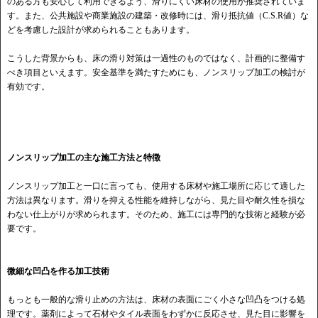
のある方も安心して利用できるよう、滑りにくい床材の使用が推奨されていま
す。また、公共施設や商業施設の建築・改修時には、滑り抵抗値（C.S.R値）な
どを考慮した設計が求められることもあります。
こうした背景からも、床の滑り対策は一過性のものではなく、計画的に整備す
べき項目といえます。安全基準を満たすためにも、ノンスリップ加工の検討が
有効です。
ノンスリップ加工の主な施工方法と特徴
ノンスリップ加工と一口に言っても、使用する床材や施工場所に応じて適した
方法は異なります。滑りを抑える性能を維持しながら、見た目や耐久性を損な
わない仕上がりが求められます。そのため、施工には専門的な技術と経験が必
要です。
微細な凹凸を作る加工技術
もっとも一般的な滑り止めの方法は、床材の表面にごく小さな凹凸をつける処
理です。薬剤によって石材やタイル表面をわずかに反応させ、見た目に影響を