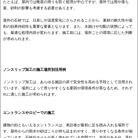
たとえば、屋内では靴底の滑りを防ぐ処理が中心ですが、屋外では雨や落ち
葉、砂利の影響も考慮する必要があります。
屋外の石材では、日差しや温度変化にさらされることから、素材の耐久性や薬
剤の効果持続性も重要な要素となります。また、水捌けや勾配の状態によって
も、最適な処理内容が変わります。施工前には、場所ごとの環境に応じた判断
が求められます。
ノンスリップ加工の施工場所別活用例
ノンスリップ加工は、あらゆる施設の床で安全性を高める手段として活用され
ています。場所によって滑りやすくなる要因や環境条件が異なるため、それぞ
れに適した施工が求められます。
エントランスやロビーでの施工
建物の顔ともいえるエントランスは、来訪者が最初に足を踏み入れる場所で
す。屋外からの雨水や砂ぼこりが持ち込まれやすく、滑りやすくなる条件が揃
っています。石材やタイルが多く使われている空間では、光沢がある分、濡れ