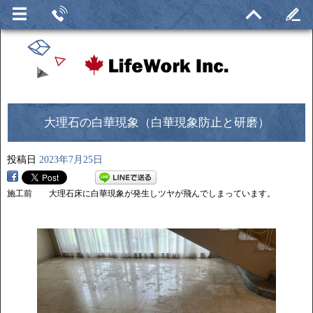
大理石の白華現象（白華現象防止と研磨）
投稿日
2023年7月25日
施工前 大理石床に白華現象が発生しツヤが飛んでしまっています。