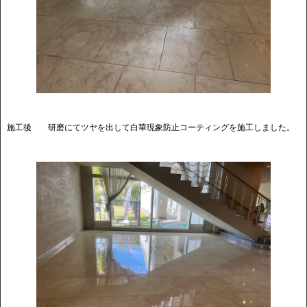
施工後 研磨にてツヤを出して白華現象防止コーティングを施工しました。