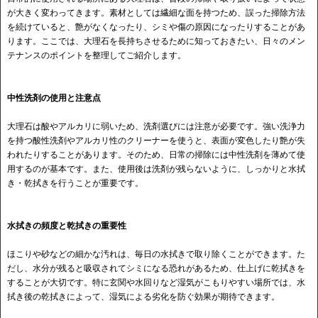
が大きく変わってきます。素材としては繊細な面を持つため、誤った掃除方法
を続けていると、艶がなくなったり、シミや傷の原因になったりすることがあ
ります。ここでは、大理石を長持ちさせるために知っておきたい、日々のメン
テナンスのポイントを整理してご紹介します。
中性洗剤の使用と注意点
大理石は酸やアルカリに弱いため、洗剤選びには注意が必要です。強い洗浄力
を持つ酸性洗剤やアルカリ性のクリーナーを使うと、表面が変色したり艶が失
われたりすることがあります。そのため、日常の掃除には中性洗剤を薄めて使
用するのが基本です。また、使用後は洗剤が残らないように、しっかりと水拭
き・乾拭きを行うことが重要です。
水拭きの頻度と乾拭きの重要性
ほこりや砂などの細かな汚れは、毎日の水拭きで取り除くことができます。た
だし、水分が残ると吸収されてシミになる恐れがあるため、仕上げに乾拭きを
することが大切です。特に玄関や水回りなど湿気がこもりやすい場所では、水
拭き後の乾拭きによって、湿気による劣化を防ぐ効果が期待できます。