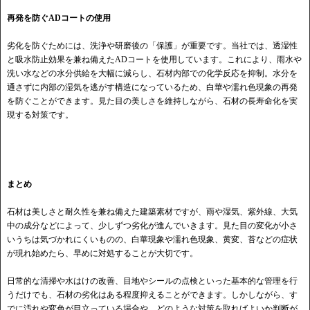
再発を防ぐADコートの使用
劣化を防ぐためには、洗浄や研磨後の「保護」が重要です。当社では、透湿性
と吸水防止効果を兼ね備えたADコートを使用しています。これにより、雨水や
洗い水などの水分供給を大幅に減らし、石材内部での化学反応を抑制。水分を
通さずに内部の湿気を逃がす構造になっているため、白華や濡れ色現象の再発
を防ぐことができます。見た目の美しさを維持しながら、石材の長寿命化を実
現する対策です。
まとめ
石材は美しさと耐久性を兼ね備えた建築素材ですが、雨や湿気、紫外線、大気
中の成分などによって、少しずつ劣化が進んでいきます。見た目の変化が小さ
いうちは気づかれにくいものの、白華現象や濡れ色現象、黄変、苔などの症状
が現れ始めたら、早めに対処することが大切です。
日常的な清掃や水はけの改善、目地やシールの点検といった基本的な管理を行
うだけでも、石材の劣化はある程度抑えることができます。しかしながら、す
でに汚れや変色が目立っている場合や、どのような対策を取ればよいか判断が