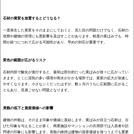
石材の黄変を放置するとどうなる？
一度発生した黄変をそのままにしておくと、見た目の問題だけでなく、石材の
状態や建物の管理にも悪影響を及ぼすことがあります。軽度の黄ばみでも、時
間が経つにつれて広がる可能性があり、早めの対応が重要です。
変色の範囲が広がるリスク
石材内部で酸化が進行すると、最初は部分的だった黄ばみが徐々に広がってい
きます。とくに湿気の多い環境や雨水がかかる場所では、黄変の拡大が加速し
やすくなります。小さなシミだったはずが、数ヶ月のうちに広範囲に広がるこ
ともあり、見過ごせない問題となります。
美観の低下と資産価値への影響
建物の外観は、そのまま印象や価値に直結します。黄ばみが目立つ石材は、古
びた印象を与えることが多く、商業施設やマンションの共用部では入居者や訪
問者の印象にも影響します。美観の維持は建物の資産価値を保つうえでも重要