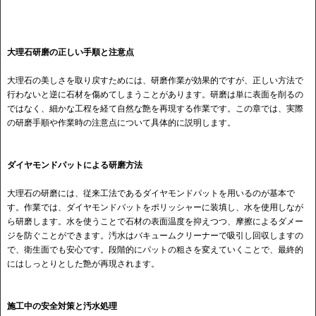
大理石研磨の正しい手順と注意点
大理石の美しさを取り戻すためには、研磨作業が効果的ですが、正しい方法で
行わないと逆に石材を傷めてしまうことがあります。研磨は単に表面を削るの
ではなく、細かな工程を経て自然な艶を再現する作業です。この章では、実際
の研磨手順や作業時の注意点について具体的に説明します。
ダイヤモンドパットによる研磨方法
大理石の研磨には、従来工法であるダイヤモンドパットを用いるのが基本で
す。作業では、ダイヤモンドパットをポリッシャーに装填し、水を使用しなが
ら研磨します。水を使うことで石材の表面温度を抑えつつ、摩擦によるダメー
ジを防ぐことができます。汚水はバキュームクリーナーで吸引し回収しますの
で、衛生面でも安心です。段階的にパットの粗さを変えていくことで、最終的
にはしっとりとした艶が再現されます。
施工中の安全対策と汚水処理