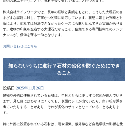
止剤の施工を行うことで、石材を長く美しく保つことができます。
株式会社ライフワークでは、長年の経験と実績をもとに、こうした大理石のさ
まざまな課題に対し、丁寧かつ的確に対応しています。状態に応じた判断と対
応により、他社では解決できなかったケースにも取り組んできた実績がありま
す。建物の印象を左右する大理石だからこそ、信頼できる専門技術でのメンテ
ナンスが、価値を守る一助となります。
お問い合わせはこちら
知らないうちに進行？石材の劣化を防ぐためにでき
ること
投稿日
2025年11月26日
建物や外構に使用されている石材は、年月とともに少しずつ劣化が進んでいき
ます。見た目にはわかりにくくても、表面にシミが出ていたり、白い粉が浮き
出ていたりすることがあり、それが劣化のサインとなっていることもありま
す。
特に外部に設置されている石材は、雨や湿気、紫外線など自然環境の影響を受