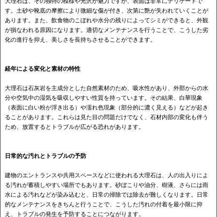
大理石は、その独特の模様や光沢が魅力ですが、表面は非常にデリケートで
す。土砂や靴底の摩擦により微細な傷が付き、次第に艶が失われていくことが
あります。また、飲食物のこぼれや水分の残りによってシミができると、外観
が損なわれる原因になります。適切なメンテナンスを行うことで、こうした劣
化の進行を抑え、美しさを長持ちさせることができます。
経年による変化と素材の特性
大理石は石灰岩を主成分とした自然素材のため、吸水性があり、外部からの水
分や空気中の湿気を吸収しやすい性質を持っています。その結果、白華現象
（表面に白い粉が浮き出る）や濡れ色現象（部分的に濃く見える）などが起き
ることがあります。これらは見た目の問題だけでなく、石材内部の変化も伴う
ため、放置するとトラブルが広がる恐れがあります。
日常的な汚れとトラブルの予防
建物のエントランスや共用スペースなどに使われる大理石は、人の出入りによ
る汚れが蓄積しやすい場所でもあります。砂ぼこりや油分、樹液、さらには雨
水による汚れなどが染み込むと、日常の掃除では除去が難しくなります。日常
的なメンテナンスをきちんと行うことで、こうした汚れの付着を最小限に抑
え、トラブルの発生を予防することにつながります。