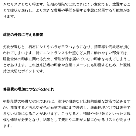
きなリスクとなり得ます。初期の段階では気づきにくい変化でも、放置するこ
とで症状が進行し、より大きな費用や手間を要する事態に発展する可能性があ
ります。
建物の外観に与える影響
劣化が進むと、石材にシミやムラが目立つようになり、清潔感や高級感が損な
われてしまいます。特にエントランスや外壁など人目に触れやすい部分では、
建物全体の印象に関わるため、管理が行き届いていない印象を与えてしまうこ
とがあります。これは来訪者の印象や企業イメージにも影響するため、外観維
持は大切なポイントです。
修繕費の増加につながるおそれ
初期段階の軽微な劣化であれば、洗浄や研磨など比較的簡単な対応で済みます
が、放置すると汚れや変色が石材内部にまで浸透し、表面処理だけでは改善で
きない状態になることがあります。こうなると、補修や張り替えといった大規
模な修繕が必要となり、結果として費用や工期が大幅にかかるリスクが高まり
ます。