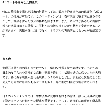
ADコートを活用した防止策
特に白華現象や濡れ色現象の対策としては、吸水を抑えるための保護剤「ADコ
ート」の活用が有効です。このコーティングは、石材表面に吸水防止層を作る
ことで、塩類を含んだ水分の移動を防ぎます。また、透湿性があるため内部に
残った水分は徐々に蒸散し、石材への負担を抑えながら状態を安定させること
ができます。美観を保つだけでなく、トラブルの再発防止にもつながる処置で
す。
まとめ
大理石は見た目の美しさだけでなく、繊細な性質を持つ素材です。そのため、
日常的な手入れや定期的な点検・研磨を通じて、状態を適切に保つことが大切
です。特に白華現象や濡れ色現象、シミやサビなどは、表面的な変化のように
見えても内部に原因があるケースも多く、専門的な知識と技術が求められま
す。
日々のメンテナンスでは、中性洗剤の使用や乾拭きの徹底、誤った道具の使用
を避けるといった細やかな配慮が重要です。そして、定期的には研磨や吸水防