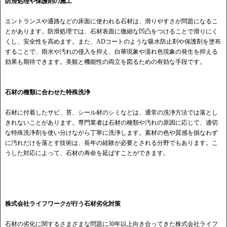
防滑処理や保護剤の施工
エントランスや通路などの床面に使われる石材は、滑りやすさが問題になるこ
とがあります。防滑処理では、石材表面に微細な凹凸をつけることで滑りにく
くし、安全性を高めます。また、ADコートのような吸水防止剤や保護剤を塗布
することで、雨水や汚れの侵入を抑え、白華現象や濡れ色現象の発生を抑える
効果も期待できます。美観と機能性の両立を図るための有効な手段です。
石材の種類に合わせた特殊洗浄
石材に付着したサビ、苔、シール材のシミなどは、通常の洗浄方法では落とし
きれないことがあります。専門業者は石材の種類や汚れの原因に応じて、適切
な特殊洗浄剤を使い分けながら丁寧に洗浄します。素材の色や質感を損なわず
に汚れだけを落とす技術は、長年の経験が必要とされる分野でもあります。こ
うした対応によって、石材の寿命を延ばすことができます。
株式会社ライフワークが行う石材劣化対策
石材の劣化に関するさまざまな問題に30年以上向き合ってきた株式会社ライフ