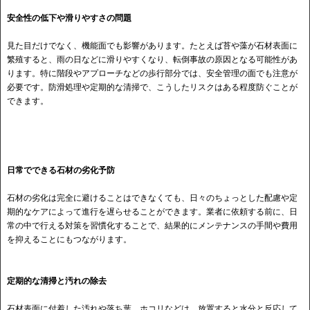
安全性の低下や滑りやすさの問題
見た目だけでなく、機能面でも影響があります。たとえば苔や藻が石材表面に
繁殖すると、雨の日などに滑りやすくなり、転倒事故の原因となる可能性があ
ります。特に階段やアプローチなどの歩行部分では、安全管理の面でも注意が
必要です。防滑処理や定期的な清掃で、こうしたリスクはある程度防ぐことが
できます。
日常でできる石材の劣化予防
石材の劣化は完全に避けることはできなくても、日々のちょっとした配慮や定
期的なケアによって進行を遅らせることができます。業者に依頼する前に、日
常の中で行える対策を習慣化することで、結果的にメンテナンスの手間や費用
を抑えることにもつながります。
定期的な清掃と汚れの除去
石材表面に付着した汚れや落ち葉、ホコリなどは、放置すると水分と反応して