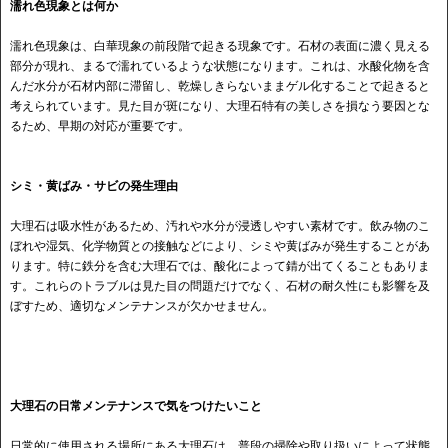
濡れ色現象とは何か
濡れ色現象は、白華現象の前段階で起きる現象です。石材の表面に濃く見える
部分が現れ、まるで濡れているような状態になります。これは、水酸化物を含
んだ水分が石材内部に滞留し、乾燥しきらないままゲル化することで起きると
考えられています。見た目が斑になり、大理石特有の美しさを損なう要因とな
るため、早期の対応が重要です。
シミ・黄ばみ・サビの発生理由
大理石は吸水性があるため、汚れや水分が浸透しやすい素材です。飲み物のこ
ぼれや湿気、化学物質との接触などにより、シミや黄ばみが発生することがあ
ります。特に鉄分を含む大理石では、酸化によって錆が出てくることもありま
す。これらのトラブルは見た目の問題だけでなく、石材の耐久性にも影響を及
ぼすため、適切なメンテナンスが欠かせません。
大理石の日常メンテナンスで気をつけたいこと
日常的に使用される場所にある大理石は、普段の掃除や取り扱いによって状態