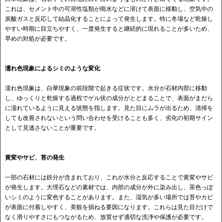
これは、セメント中の可溶性塩類が雨水などに溶けて表面に移動し、空気中の
炭酸ガスと反応して結晶化することによって発生します。特に冬場など乾燥し
やすい時期に目立ちやすく、一度発生すると継続的に現れることが多いため、
早めの対処が必要です。
濡れ色現象によるシミのような変化
濡れ色現象は、白華現象の前段階で起きる症状です。水分が石材内部に移動
し、ゆっくりと乾燥する過程でゲル状の成分がとどまることで、表面がまだら
に濡れているように見える状態を指します。見た目にムラが出るため、清掃を
しても改善されないという問い合わせを受けることも多く、劣化の初期サイン
として見逃さないことが重要です。
黄変やサビ、苔の発生
一部の石材には鉄分が含まれており、これが水分と反応することで黄変やサビ
が発生します。大理石などの素材では、内部の成分が外に染み出し、茶色っぽ
いシミのように変色することがあります。また、湿気が多い場所では苔やカビ
が表面に付着しやすく、美観を損ねる要因になります。これらは見た目だけで
なく滑りやすさにもつながるため、放置せず適切な洗浄や保護が必要です。