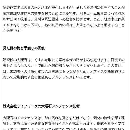
研磨作業では大量の水と汚水が発生しますが、それらを適切に処理することが
環境保護や建物内の衛生を保つために重要です。バキューム機器によって汚水
をすばやく吸引し、床材や周辺設備への被害を防ぎます。また、研磨中は作業
エリアをしっかり区画し、他の利用者の通行に支障が出ないよう配慮すること
も必要です。
見た目の艶と手触りの回復
研磨後の大理石は、くすみが取れて素材本来の艶がよみがえります。目視での
美しさはもちろん、手で触れた際の滑らかさも大きく変化します。この変化
は、来訪者への印象や施設の清潔感にもつながるため、オフィスや商業施設に
おいて定期的な研磨は価値あるメンテナンスといえます。
株式会社ライフワークの大理石メンテナンス技術
大理石のメンテナンスは、単に汚れを落とすだけでなく、素材の特性を深く理
解し、状態に応じた的確な処置を行うことが求められます。株式会社ライフワ
ークでは、30年以上にわたって石材のケアに取り組み、数多くの現場で複雑な