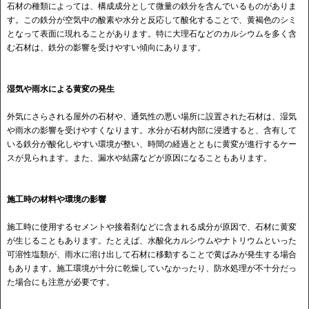
石材の種類によっては、構成成分として微量の鉄分を含んでいるものがありま
す。この鉄分が空気中の酸素や水分と反応して酸化することで、黄褐色のシミ
となって表面に現れることがあります。特に大理石などのカルシウムを多く含
む石材は、鉄分の影響を受けやすい傾向にあります。
湿気や雨水による黄変の発生
外気にさらされる屋外の石材や、通気性の悪い場所に設置された石材は、湿気
や雨水の影響を受けやすくなります。水分が石材内部に浸透すると、含有して
いる鉄分が酸化しやすい環境が整い、時間の経過とともに黄変が進行するケー
スが見られます。また、漏水や結露などが原因になることもあります。
施工時の材料や環境の影響
施工時に使用するセメントや接着剤などに含まれる成分が原因で、石材に黄変
が生じることもあります。たとえば、水酸化カルシウムやナトリウムといった
可溶性塩類が、雨水に溶け出して石材に移動することで黄ばみが発生する場合
もあります。施工環境が十分に乾燥していなかったり、防水処理が不十分だっ
た場合にも注意が必要です。