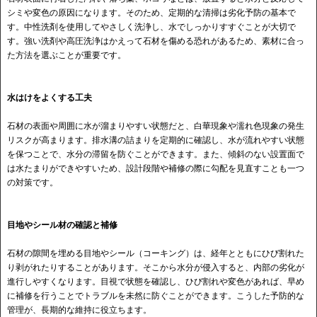
シミや変色の原因になります。そのため、定期的な清掃は劣化予防の基本で
す。中性洗剤を使用してやさしく洗浄し、水でしっかりすすぐことが大切で
す。強い洗剤や高圧洗浄はかえって石材を傷める恐れがあるため、素材に合っ
た方法を選ぶことが重要です。
水はけをよくする工夫
石材の表面や周囲に水が溜まりやすい状態だと、白華現象や濡れ色現象の発生
リスクが高まります。排水溝の詰まりを定期的に確認し、水が流れやすい状態
を保つことで、水分の滞留を防ぐことができます。また、傾斜のない設置面で
は水たまりができやすいため、設計段階や補修の際に勾配を見直すことも一つ
の対策です。
目地やシール材の確認と補修
石材の隙間を埋める目地やシール（コーキング）は、経年とともにひび割れた
り剥がれたりすることがあります。そこから水分が侵入すると、内部の劣化が
進行しやすくなります。目視で状態を確認し、ひび割れや変色があれば、早め
に補修を行うことでトラブルを未然に防ぐことができます。こうした予防的な
管理が、長期的な維持に役立ちます。