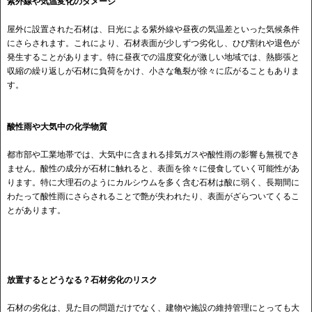
紫外線や気温変化のダメージ
屋外に設置された石材は、日光による紫外線や昼夜の気温差といった気候条件
にさらされます。これにより、石材表面が少しずつ劣化し、ひび割れや退色が
発生することがあります。特に昼夜での温度変化が激しい地域では、熱膨張と
収縮の繰り返しが石材に負荷をかけ、小さな亀裂が徐々に広がることもありま
す。
酸性雨や大気中の化学物質
都市部や工業地帯では、大気中に含まれる排気ガスや酸性雨の影響も無視でき
ません。酸性の成分が石材に触れると、表面を徐々に侵食していく可能性があ
ります。特に大理石のようにカルシウムを多く含む石材は酸に弱く、長期間に
わたって酸性雨にさらされることで艶が失われたり、表面がざらついてくるこ
とがあります。
放置するとどうなる？石材劣化のリスク
石材の劣化は、見た目の問題だけでなく、建物や施設の維持管理にとっても大