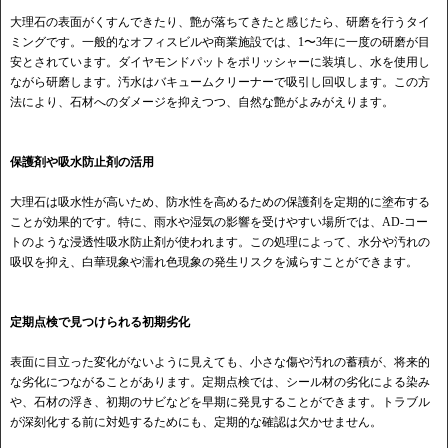
大理石の表面がくすんできたり、艶が落ちてきたと感じたら、研磨を行うタイ
ミングです。一般的なオフィスビルや商業施設では、1〜3年に一度の研磨が目
安とされています。ダイヤモンドパットをポリッシャーに装填し、水を使用し
ながら研磨します。汚水はバキュームクリーナーで吸引し回収します。この方
法により、石材へのダメージを抑えつつ、自然な艶がよみがえります。
保護剤や吸水防止剤の活用
大理石は吸水性が高いため、防水性を高めるための保護剤を定期的に塗布する
ことが効果的です。特に、雨水や湿気の影響を受けやすい場所では、AD-コー
トのような浸透性吸水防止剤が使われます。この処理によって、水分や汚れの
吸収を抑え、白華現象や濡れ色現象の発生リスクを減らすことができます。
定期点検で見つけられる初期劣化
表面に目立った変化がないように見えても、小さな傷や汚れの蓄積が、将来的
な劣化につながることがあります。定期点検では、シール材の劣化による染み
や、石材の浮き、初期のサビなどを早期に発見することができます。トラブル
が深刻化する前に対処するためにも、定期的な確認は欠かせません。