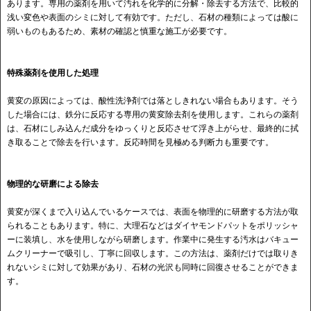
あります。専用の薬剤を用いて汚れを化学的に分解・除去する方法で、比較的
浅い変色や表面のシミに対して有効です。ただし、石材の種類によっては酸に
弱いものもあるため、素材の確認と慎重な施工が必要です。
特殊薬剤を使用した処理
黄変の原因によっては、酸性洗浄剤では落としきれない場合もあります。そう
した場合には、鉄分に反応する専用の黄変除去剤を使用します。これらの薬剤
は、石材にしみ込んだ成分をゆっくりと反応させて浮き上がらせ、最終的に拭
き取ることで除去を行います。反応時間を見極める判断力も重要です。
物理的な研磨による除去
黄変が深くまで入り込んでいるケースでは、表面を物理的に研磨する方法が取
られることもあります。特に、大理石などはダイヤモンドパットをポリッシャ
ーに装填し、水を使用しながら研磨します。作業中に発生する汚水はバキュー
ムクリーナーで吸引し、丁寧に回収します。この方法は、薬剤だけでは取りき
れないシミに対して効果があり、石材の光沢も同時に回復させることができま
す。