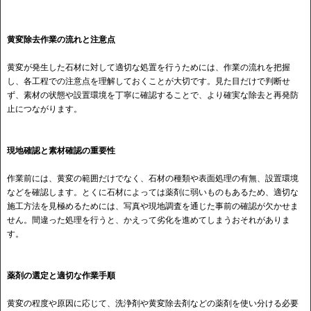
黄変除去作業の流れと注意点
黄変が発生した石材に対して適切な処置を行うためには、作業の流れを把握
し、各工程での注意点を理解しておくことが大切です。見た目だけで判断せ
ず、素材の状態や設置環境を丁寧に確認することで、より確実な除去と再発防
止につながります。
現地確認と素材確認の重要性
作業前には、黄変の範囲だけでなく、石材の種類や表面処理の有無、設置環境
などを確認します。とくに石材によっては薬剤に弱いものもあるため、適切な
施工方法を見極めるためには、写真や現地調査を通じた事前の確認が欠かせま
せん。間違った処理を行うと、かえって劣化を進めてしまうおそれがありま
す。
薬剤の選定と適切な作業手順
黄変の程度や原因に応じて、洗浄剤や黄変除去剤などの薬剤を使い分ける必要