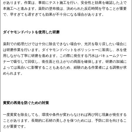
があります。作業は、事前にテスト施工を行い、安全性と効果を確認した上で
本施工へと進みます。薬剤の塗布後は、決められた反応時間を守ることが重要
で、早すぎても遅すぎても効果が不十分になる場合があります。
ダイヤモンドパットを使用した研磨
薬剤での処理だけでは十分に除去できない場合や、光沢を取り戻したい場合に
は研磨作業を行います。ダイヤモンドパットをポリッシャーに装填し、水を使
用しながら丁寧に研磨を進めます。この際に発生する汚水はバキュームクリー
ナーで吸引して回収し、衛生面と仕上がりの両面を確保します。研磨の加減に
よっては風合いに影響することもあるため、経験のある作業者による調整が求
められます。
黄変の再発を防ぐための対策
一度黄変を除去しても、環境や条件が変わらなければ再び同じ現象が発生する
ことがあります。長期的に石材の美しさを保つためには、予防に目を向けるこ
とが重要です。