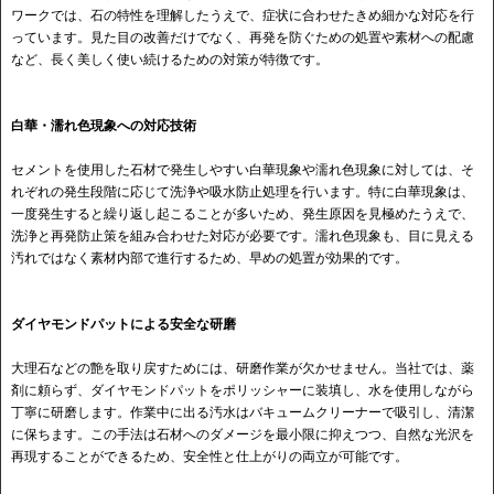
ワークでは、石の特性を理解したうえで、症状に合わせたきめ細かな対応を行
っています。見た目の改善だけでなく、再発を防ぐための処置や素材への配慮
など、長く美しく使い続けるための対策が特徴です。
白華・濡れ色現象への対応技術
セメントを使用した石材で発生しやすい白華現象や濡れ色現象に対しては、そ
れぞれの発生段階に応じて洗浄や吸水防止処理を行います。特に白華現象は、
一度発生すると繰り返し起こることが多いため、発生原因を見極めたうえで、
洗浄と再発防止策を組み合わせた対応が必要です。濡れ色現象も、目に見える
汚れではなく素材内部で進行するため、早めの処置が効果的です。
ダイヤモンドパットによる安全な研磨
大理石などの艶を取り戻すためには、研磨作業が欠かせません。当社では、薬
剤に頼らず、ダイヤモンドパットをポリッシャーに装填し、水を使用しながら
丁寧に研磨します。作業中に出る汚水はバキュームクリーナーで吸引し、清潔
に保ちます。この手法は石材へのダメージを最小限に抑えつつ、自然な光沢を
再現することができるため、安全性と仕上がりの両立が可能です。