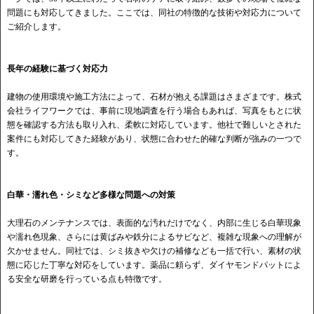
問題にも対応してきました。ここでは、同社の特徴的な技術や対応力について
ご紹介します。
長年の経験に基づく対応力
建物の使用環境や施工方法によって、石材が抱える課題はさまざまです。株式
会社ライフワークでは、事前に現地調査を行う場合もあれば、写真をもとに状
態を確認する方法も取り入れ、柔軟に対応しています。他社で難しいとされた
案件にも対応してきた経験があり、状態に合わせた的確な判断が強みの一つで
す。
白華・濡れ色・シミなど多様な問題への対策
大理石のメンテナンスでは、表面的な汚れだけでなく、内部に生じる白華現象
や濡れ色現象、さらには黄ばみや鉄分によるサビなど、複雑な現象への理解が
欠かせません。同社では、シミ抜きや欠けの補修なども一括で行い、素材の状
態に応じた丁寧な対応をしています。薬品に頼らず、ダイヤモンドパットによ
る安全な研磨を行っている点も特徴です。