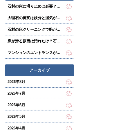
石材の床に滑り止めは必要？転倒リスクは汚れで増える
大理石の黄変は鉄分と湿気が原因？放置で悪化する前に
石材の床クリーニングで艶が戻らない理由とは？
床が滑る原因は汚れだけ？石材床の防滑処理で事故を防ぐ
マンションのエントランスがくすむ原因は、床石の劣化かも？
アーカイブ
2026年8月
2026年7月
2026年6月
2026年5月
2026年4月